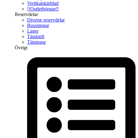
Vertikalskärblad
!!Outlethörnan!!
Reservdelar
Diverse reservdelar
Bussningar
Lager
Tändstift
Tätningar
Övrigt