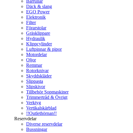
Bärrullar
Däck & slang
EGO Power
Elektronik
Filter
Förarstolar
Gräsklippare
Hydraulik
Klippcylinder
Luftpinnar & pipor
Motordelar
Oljor
Remmar
Rotorknivar
Skyddskläder
Slippasta
Slipskivor
Tillbehör Sopmaskiner
Trimmertråd & Övrigt
Verktyg
Vertikalskärblad
!!Outlethörnan!!
Reservdelar
Diverse reservdelar
Bussningar