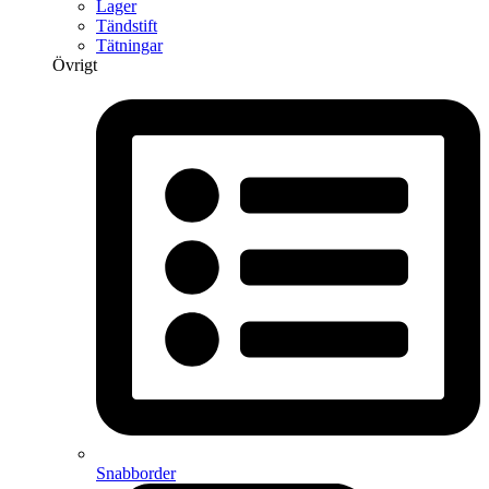
Lager
Tändstift
Tätningar
Övrigt
Snabborder