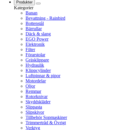
Produkter
Kategorier
Banan
Bevattning - Rainbird
Bottenstål
Bärrullar
Däck & slang
EGO Power
Elektronik
Filter
Förarstolar
Gräsklippare
Hydraulik
Klippcylinder
Luftpinnar & pipor
Motordelar
Oljor
Remmar
Rotorknivar
Skyddskläder
Slippasta
Slipskivor
Tillbehör Sopmaskiner
Trimmertråd & Övrigt
Verktyg