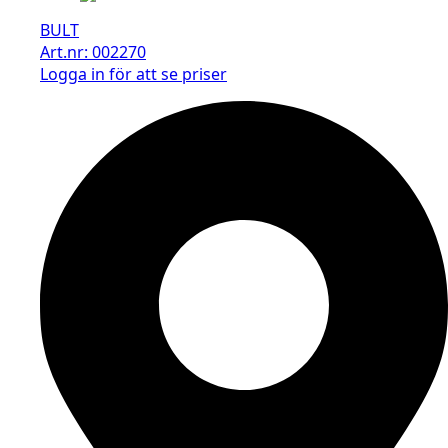
BULT
Art.nr: 002270
Logga in för att se priser