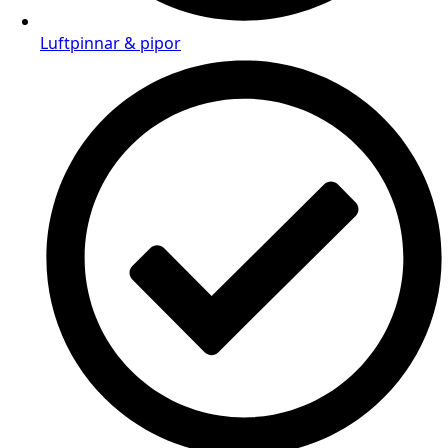
Luftpinnar & pipor