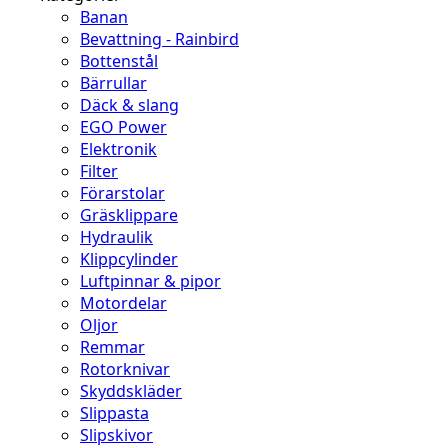
Banan
Bevattning - Rainbird
Bottenstål
Bärrullar
Däck & slang
EGO Power
Elektronik
Filter
Förarstolar
Gräsklippare
Hydraulik
Klippcylinder
Luftpinnar & pipor
Motordelar
Oljor
Remmar
Rotorknivar
Skyddskläder
Slippasta
Slipskivor