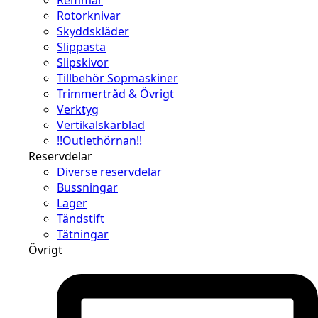
Rotorknivar
Skyddskläder
Slippasta
Slipskivor
Tillbehör Sopmaskiner
Trimmertråd & Övrigt
Verktyg
Vertikalskärblad
!!Outlethörnan!!
Reservdelar
Diverse reservdelar
Bussningar
Lager
Tändstift
Tätningar
Övrigt