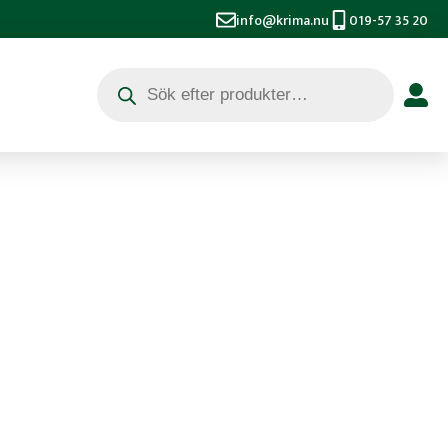
info@krima.nu
019-57 35 20
Produktsökning