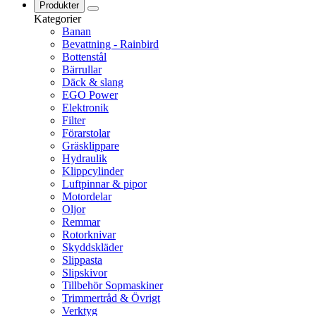
Produkter
Kategorier
Banan
Bevattning - Rainbird
Bottenstål
Bärrullar
Däck & slang
EGO Power
Elektronik
Filter
Förarstolar
Gräsklippare
Hydraulik
Klippcylinder
Luftpinnar & pipor
Motordelar
Oljor
Remmar
Rotorknivar
Skyddskläder
Slippasta
Slipskivor
Tillbehör Sopmaskiner
Trimmertråd & Övrigt
Verktyg