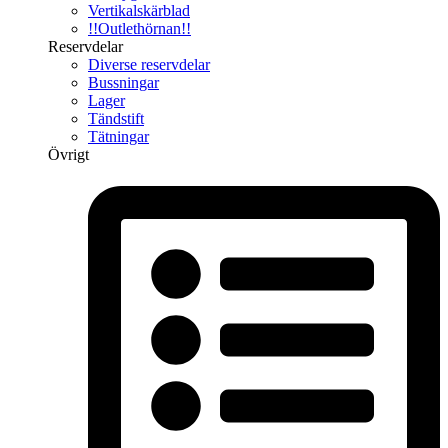
Vertikalskärblad
!!Outlethörnan!!
Reservdelar
Diverse reservdelar
Bussningar
Lager
Tändstift
Tätningar
Övrigt