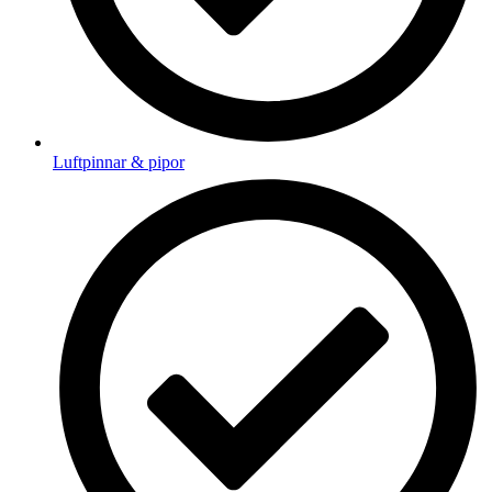
Luftpinnar & pipor