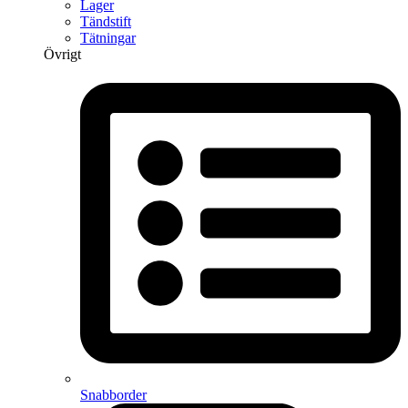
Lager
Tändstift
Tätningar
Övrigt
Snabborder