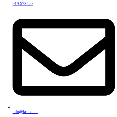
019-573520
info@krima.nu