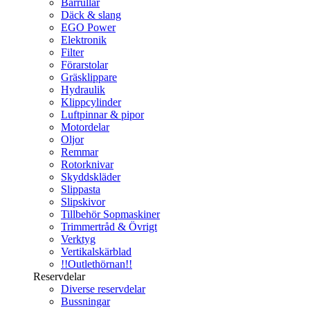
Bärrullar
Däck & slang
EGO Power
Elektronik
Filter
Förarstolar
Gräsklippare
Hydraulik
Klippcylinder
Luftpinnar & pipor
Motordelar
Oljor
Remmar
Rotorknivar
Skyddskläder
Slippasta
Slipskivor
Tillbehör Sopmaskiner
Trimmertråd & Övrigt
Verktyg
Vertikalskärblad
!!Outlethörnan!!
Reservdelar
Diverse reservdelar
Bussningar