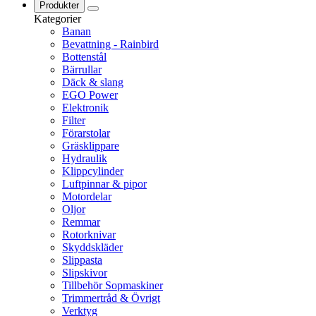
Produkter
Kategorier
Banan
Bevattning - Rainbird
Bottenstål
Bärrullar
Däck & slang
EGO Power
Elektronik
Filter
Förarstolar
Gräsklippare
Hydraulik
Klippcylinder
Luftpinnar & pipor
Motordelar
Oljor
Remmar
Rotorknivar
Skyddskläder
Slippasta
Slipskivor
Tillbehör Sopmaskiner
Trimmertråd & Övrigt
Verktyg