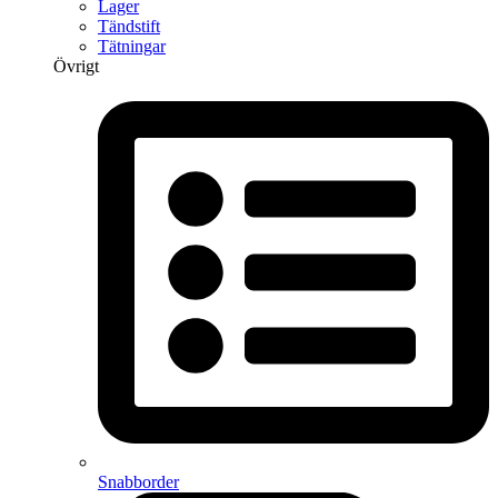
Lager
Tändstift
Tätningar
Övrigt
Snabborder