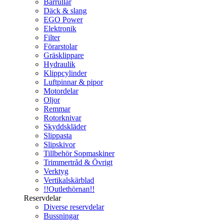
Bärrullar
Däck & slang
EGO Power
Elektronik
Filter
Förarstolar
Gräsklippare
Hydraulik
Klippcylinder
Luftpinnar & pipor
Motordelar
Oljor
Remmar
Rotorknivar
Skyddskläder
Slippasta
Slipskivor
Tillbehör Sopmaskiner
Trimmertråd & Övrigt
Verktyg
Vertikalskärblad
!!Outlethörnan!!
Reservdelar
Diverse reservdelar
Bussningar