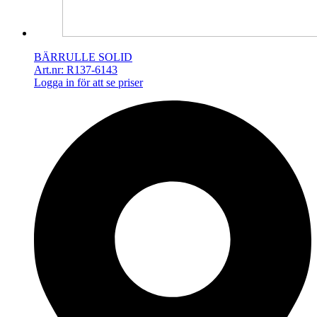
BÄRRULLE SOLID
Art.nr: R137-6143
Logga in för att se priser