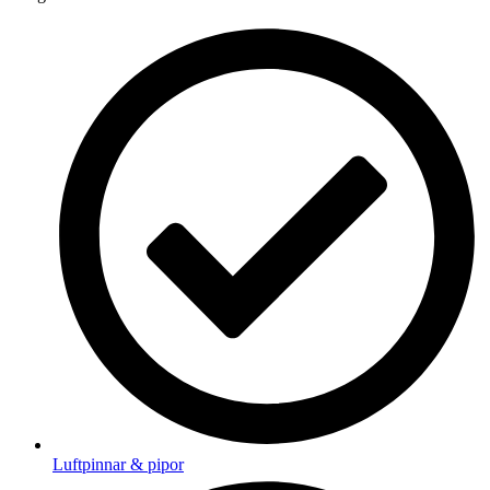
Luftpinnar & pipor