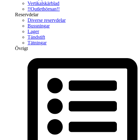
Vertikalskärblad
!!Outlethörnan!!
Reservdelar
Diverse reservdelar
Bussningar
Lager
Tändstift
Tätningar
Övrigt