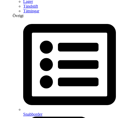
Lager
Tändstift
Tätningar
Övrigt
Snabborder