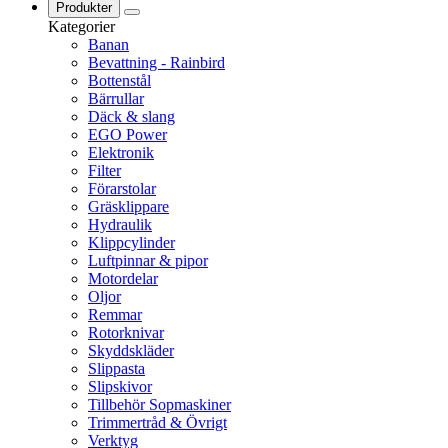
Produkter
Kategorier
Banan
Bevattning - Rainbird
Bottenstål
Bärrullar
Däck & slang
EGO Power
Elektronik
Filter
Förarstolar
Gräsklippare
Hydraulik
Klippcylinder
Luftpinnar & pipor
Motordelar
Oljor
Remmar
Rotorknivar
Skyddskläder
Slippasta
Slipskivor
Tillbehör Sopmaskiner
Trimmertråd & Övrigt
Verktyg