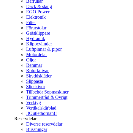
Bärrullar
Däck & slang
EGO Power
Elektronik
Filter
Förarstolar
Gräsklippare
Hydraulik
Klippcylinder
Luftpinnar & pipor
Motordelar
Oljor
Remmar
Rotorknivar
Skyddskläder
Slippasta
Slipskivor
Tillbehör Sopmaskiner
Trimmertråd & Övrigt
Verktyg
Vertikalskärblad
!!Outlethörnan!!
Reservdelar
Diverse reservdelar
Bussningar