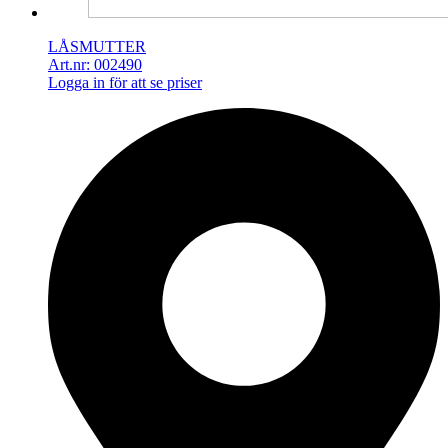
LÅSMUTTER
Art.nr: 002490
Logga in för att se priser