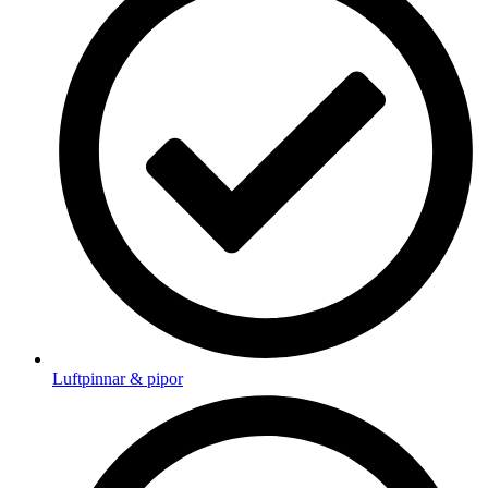
Luftpinnar & pipor