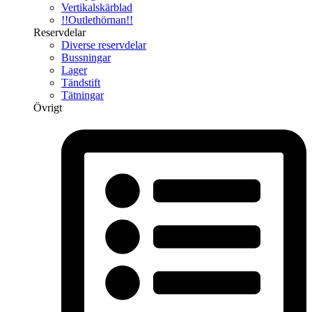
Vertikalskärblad
!!Outlethörnan!!
Reservdelar
Diverse reservdelar
Bussningar
Lager
Tändstift
Tätningar
Övrigt