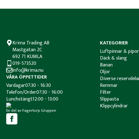
Krima Trading AB
KATEGORIER
Mastgatan 2C
Luftpinnar & pipor
692 71 KUMLA
Däck & slang
019-573520
Banan
info@krima.nu
Oljor
VÅRA ÖPPETTIDER
Diverse reservdela
Vardagar
07:30 - 16:30
Remmar
Telefon/Order
07:30 - 16:00
Filter
Lunchstängt
12:00 - 13:00
Slippasta
Klippcylindrar
En del av Fagertorp Gruppen