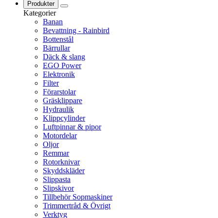
Produkter
Kategorier
Banan
Bevattning - Rainbird
Bottenstål
Bärrullar
Däck & slang
EGO Power
Elektronik
Filter
Förarstolar
Gräsklippare
Hydraulik
Klippcylinder
Luftpinnar & pipor
Motordelar
Oljor
Remmar
Rotorknivar
Skyddskläder
Slippasta
Slipskivor
Tillbehör Sopmaskiner
Trimmertråd & Övrigt
Verktyg