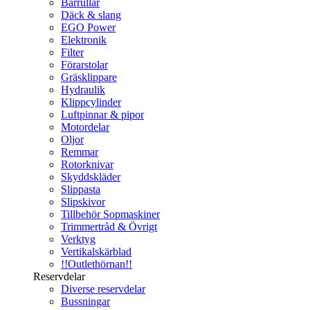
Bärrullar
Däck & slang
EGO Power
Elektronik
Filter
Förarstolar
Gräsklippare
Hydraulik
Klippcylinder
Luftpinnar & pipor
Motordelar
Oljor
Remmar
Rotorknivar
Skyddskläder
Slippasta
Slipskivor
Tillbehör Sopmaskiner
Trimmertråd & Övrigt
Verktyg
Vertikalskärblad
!!Outlethörnan!!
Reservdelar
Diverse reservdelar
Bussningar