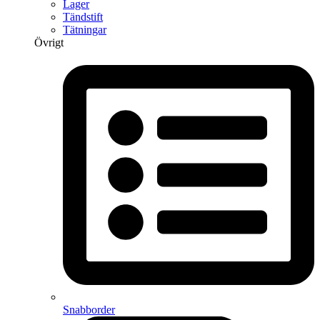
Lager
Tändstift
Tätningar
Övrigt
Snabborder