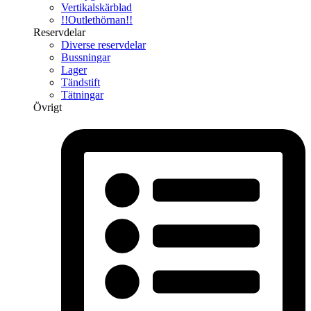
Vertikalskärblad
!!Outlethörnan!!
Reservdelar
Diverse reservdelar
Bussningar
Lager
Tändstift
Tätningar
Övrigt