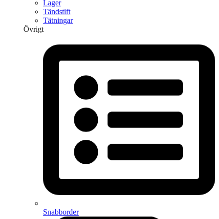
Lager
Tändstift
Tätningar
Övrigt
Snabborder