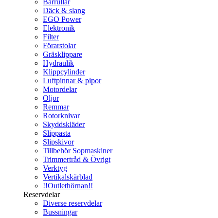
Bärrullar
Däck & slang
EGO Power
Elektronik
Filter
Förarstolar
Gräsklippare
Hydraulik
Klippcylinder
Luftpinnar & pipor
Motordelar
Oljor
Remmar
Rotorknivar
Skyddskläder
Slippasta
Slipskivor
Tillbehör Sopmaskiner
Trimmertråd & Övrigt
Verktyg
Vertikalskärblad
!!Outlethörnan!!
Reservdelar
Diverse reservdelar
Bussningar