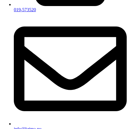
019-573520
info@krima.nu