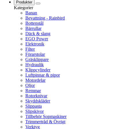
Produkter
Kategorier
Banan
Bevattning - Rainbird
Bottenstål
Bärrullar
Däck & slang
EGO Power
Elektronik
Filter
Förarstolar
Gräsklippare
Hydraulik
Klippcylinder
Luftpinnar & pipor
Motordelar
Oljor
Remmar
Rotorknivar
Skyddskläder
Slippasta
Slipskivor
Tillbehör Sopmaskiner
Trimmertråd & Övrigt
Verktyg