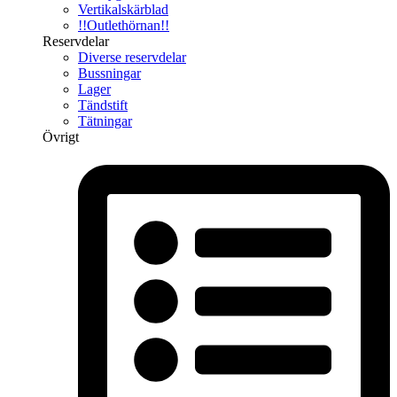
Vertikalskärblad
!!Outlethörnan!!
Reservdelar
Diverse reservdelar
Bussningar
Lager
Tändstift
Tätningar
Övrigt