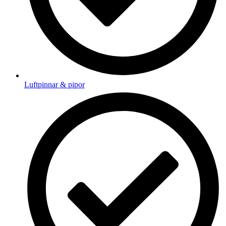
Luftpinnar & pipor