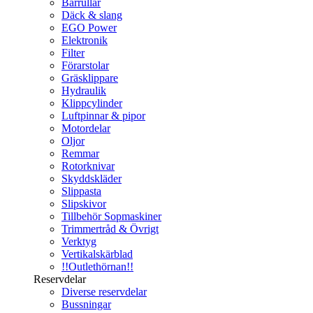
Bärrullar
Däck & slang
EGO Power
Elektronik
Filter
Förarstolar
Gräsklippare
Hydraulik
Klippcylinder
Luftpinnar & pipor
Motordelar
Oljor
Remmar
Rotorknivar
Skyddskläder
Slippasta
Slipskivor
Tillbehör Sopmaskiner
Trimmertråd & Övrigt
Verktyg
Vertikalskärblad
!!Outlethörnan!!
Reservdelar
Diverse reservdelar
Bussningar