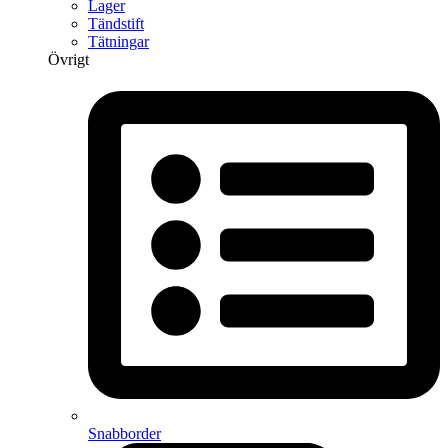
Lager
Tändstift
Tätningar
Övrigt
Snabborder