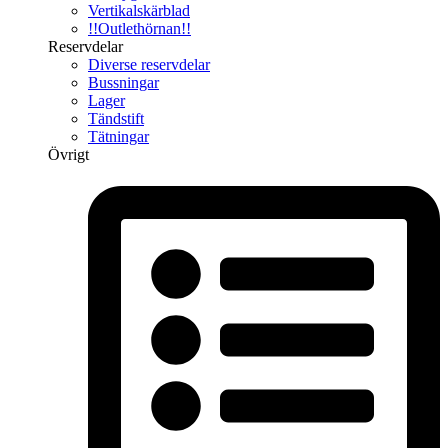
Vertikalskärblad
!!Outlethörnan!!
Reservdelar
Diverse reservdelar
Bussningar
Lager
Tändstift
Tätningar
Övrigt