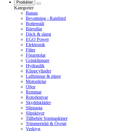
Produkter
Kategorier
Banan
Bevattning - Rainbird
Bottenstål
Bärrullar
Däck & slang
EGO Power
Elektronik
Filter
Förarstolar
Gräsklippare
Hydraulik
Klippcylinder
Luftpinnar & pipor
Motordelar
Oljor
Remmar
Rotorknivar
Skyddskläder
Slippasta
Slipskivor
Tillbehör Sopmaskiner
Trimmertråd & Övrigt
Verktyg