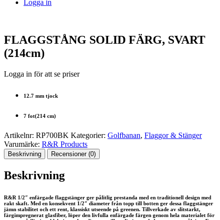
Logga in
FLAGGSTÅNG SOLID FÄRG, SVART
(214cm)
Logga in för att se priser
12.7 mm tjock
7 fot(214 cm)
Artikelnr:
RP700BK
Kategorier:
Golfbanan
,
Flaggor & Stänger
Varumärke:
R&R Products
Beskrivning
Recensioner (0)
Beskrivning
R&R 1/2″ enfärgade flaggstänger ger pålitlig prestanda med en traditionell design med
rakt skaft. Med en konsekvent 1/2″ diameter från topp till botten ger dessa flaggstänger
jämn stabilitet och ett rent, klassiskt utseende på greenen. Tillverkade av slitstarkt,
färgimpregnerat glasfiber, löper den livfulla enfärgade färgen genom hela materialet för