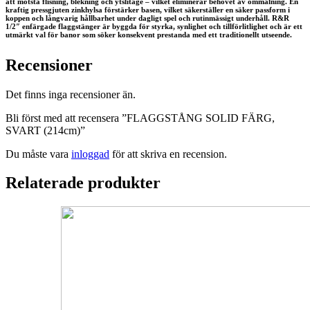
att motstå flisning, blekning och ytslitage – vilket eliminerar behovet av ommålning. En
kraftig pressgjuten zinkhylsa förstärker basen, vilket säkerställer en säker passform i
koppen och långvarig hållbarhet under dagligt spel och rutinmässigt underhåll. R&R
1/2″ enfärgade flaggstänger är byggda för styrka, synlighet och tillförlitlighet och är ett
utmärkt val för banor som söker konsekvent prestanda med ett traditionellt utseende.
Recensioner
Det finns inga recensioner än.
Bli först med att recensera ”FLAGGSTÅNG SOLID FÄRG,
SVART (214cm)”
Du måste vara
inloggad
för att skriva en recension.
Relaterade produkter