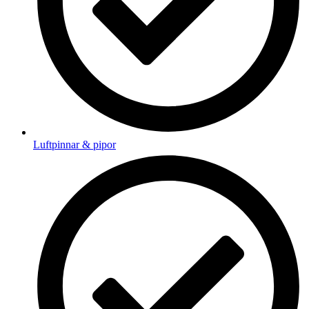
Luftpinnar & pipor