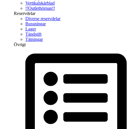
Vertikalskärblad
!!Outlethörnan!!
Reservdelar
Diverse reservdelar
Bussningar
Lager
Tändstift
Tätningar
Övrigt