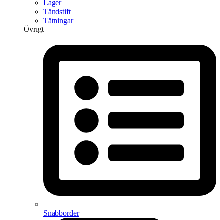
Lager
Tändstift
Tätningar
Övrigt
Snabborder