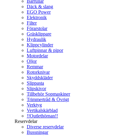
Bärrullar
Däck & slang
EGO Power
Elektronik
Filter
Förarstolar
Gräsklippare
Hydraulik
Klippcylinder
Luftpinnar & pipor
Motordelar
Oljor
Remmar
Rotorknivar
Skyddskläder
Slippasta
Slipskivor
Tillbehör Sopmaskiner
Trimmertråd & Övrigt
Verktyg
Vertikalskärblad
!!Outlethörnan!!
Reservdelar
Diverse reservdelar
Bussningar