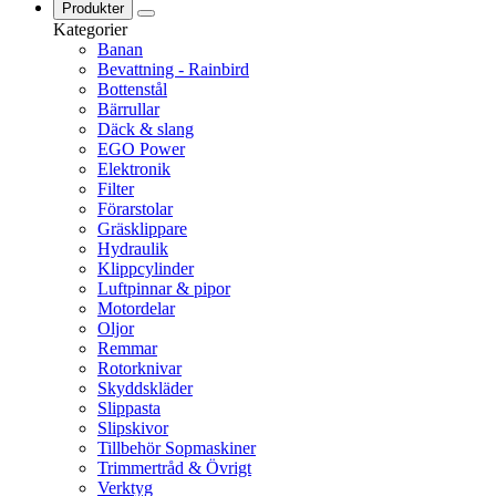
Produkter
Kategorier
Banan
Bevattning - Rainbird
Bottenstål
Bärrullar
Däck & slang
EGO Power
Elektronik
Filter
Förarstolar
Gräsklippare
Hydraulik
Klippcylinder
Luftpinnar & pipor
Motordelar
Oljor
Remmar
Rotorknivar
Skyddskläder
Slippasta
Slipskivor
Tillbehör Sopmaskiner
Trimmertråd & Övrigt
Verktyg