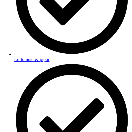
Luftpinnar & pipor