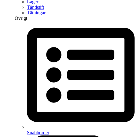
Lager
Tändstift
Tätningar
Övrigt
Snabborder