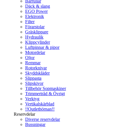
Bärrullar
Däck & slang
EGO Power
Elektronik
Filter
Förarstolar
Gräsklippare
Hydraulik
Klippcylinder
Luftpinnar & pipor
Motordelar
Oljor
Remmar
Rotorknivar
Skyddskläder
Slippasta
Slipskivor
Tillbehör Sopmaskiner
Trimmertråd & Övrigt
Verktyg
Vertikalskärblad
!!Outlethörnan!!
Reservdelar
Diverse reservdelar
Bussningar