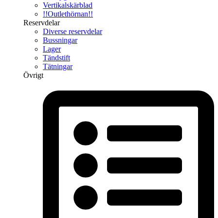
Vertikalskärblad
!!Outlethörnan!!
Reservdelar
Diverse reservdelar
Bussningar
Lager
Tändstift
Tätningar
Övrigt