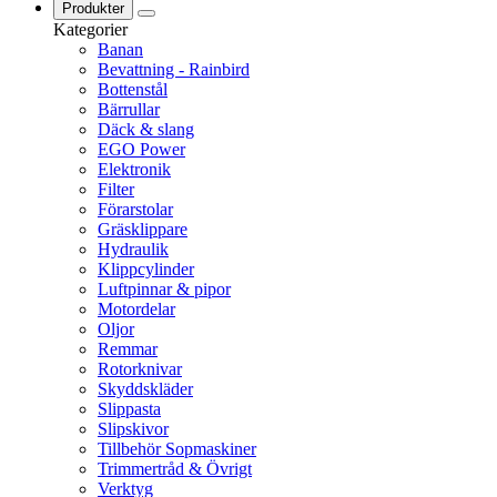
Produkter
Kategorier
Banan
Bevattning - Rainbird
Bottenstål
Bärrullar
Däck & slang
EGO Power
Elektronik
Filter
Förarstolar
Gräsklippare
Hydraulik
Klippcylinder
Luftpinnar & pipor
Motordelar
Oljor
Remmar
Rotorknivar
Skyddskläder
Slippasta
Slipskivor
Tillbehör Sopmaskiner
Trimmertråd & Övrigt
Verktyg