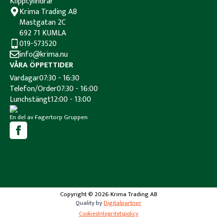
Klippcylindrar
Krima Trading AB
Mastgatan 2C
692 71 KUMLA
019-573520
info@krima.nu
VÅRA ÖPPETTIDER
Vardagar
07:30 - 16:30
Telefon/Order
07:30 - 16:00
Lunchstängt
12:00 - 13:00
En del av Fagertorp Gruppen
Copyright © 2026 Krima Trading AB
Quality by
Digitalpartner
Cookies
Integritetspolicy