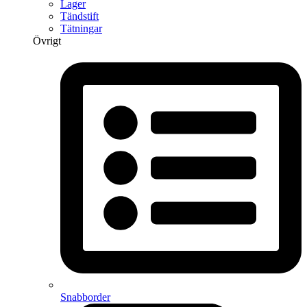
Lager
Tändstift
Tätningar
Övrigt
Snabborder