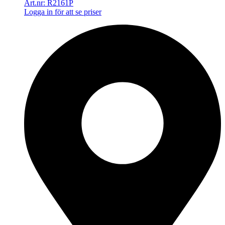
Art.nr: R2161P
Logga in för att se priser