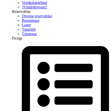
Vertikalskärblad
!!Outlethörnan!!
Reservdelar
Diverse reservdelar
Bussningar
Lager
Tändstift
Tätningar
Övrigt