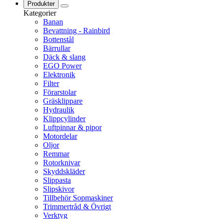
Produkter
Kategorier
Banan
Bevattning - Rainbird
Bottenstål
Bärrullar
Däck & slang
EGO Power
Elektronik
Filter
Förarstolar
Gräsklippare
Hydraulik
Klippcylinder
Luftpinnar & pipor
Motordelar
Oljor
Remmar
Rotorknivar
Skyddskläder
Slippasta
Slipskivor
Tillbehör Sopmaskiner
Trimmertråd & Övrigt
Verktyg