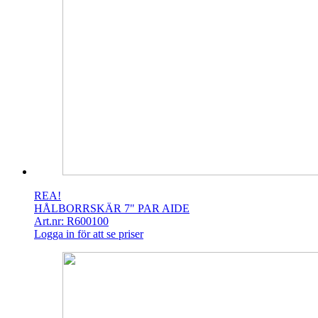
REA!
HÅLBORRSKÄR 7" PAR AIDE
Art.nr: R600100
Logga in för att se priser