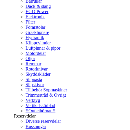
Bärrullar
Däck & slang
EGO Power
Elektronik
Filter
Förarstolar
Gräsklippare
Hydraulik
Klippcylinder
Luftpinnar & pipor
Motordelar
Oljor
Remmar
Rotorknivar
Skyddskläder
Slippasta
Slipskivor
Tillbehör Sopmaskiner
Trimmertråd & Övrigt
Verktyg
Vertikalskärblad
!!Outlethörnan!!
Reservdelar
Diverse reservdelar
Bussningar