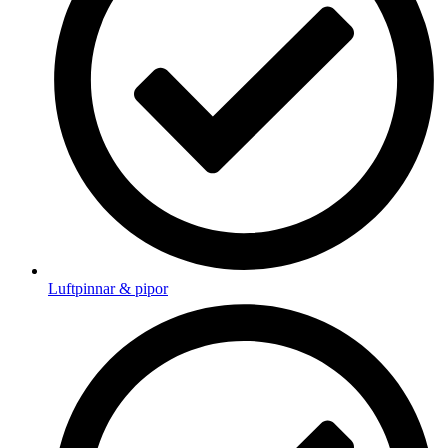
Luftpinnar & pipor