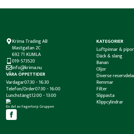
Krima Trading AB
KATEGORIER
Mastgatan 2C
Luftpinnar & pipor
692 71 KUMLA
Däck & slang
019-573520
Banan
info@krima.nu
Oljor
VÅRA ÖPPETTIDER
Diverse reservdela
Vardagar
07:30 - 16:30
Remmar
Telefon/Order
07:30 - 16:00
Filter
Lunchstängt
12:00 - 13:00
Slippasta
Klippcylindrar
En del av Fagertorp Gruppen