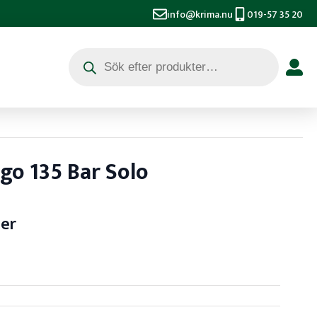
info@krima.nu
019-57 35 20
Produktsökning
go 135 Bar Solo
ser