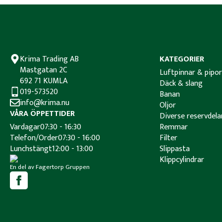
Krima Trading AB
KATEGORIER
Mastgatan 2C
Luftpinnar & pipor
692 71 KUMLA
Däck & slang
019-573520
Banan
info@krima.nu
Oljor
VÅRA ÖPPETTIDER
Diverse reservdela
Vardagar
07:30 - 16:30
Remmar
Telefon/Order
07:30 - 16:00
Filter
Lunchstängt
12:00 - 13:00
Slippasta
Klippcylindrar
En del av Fagertorp Gruppen