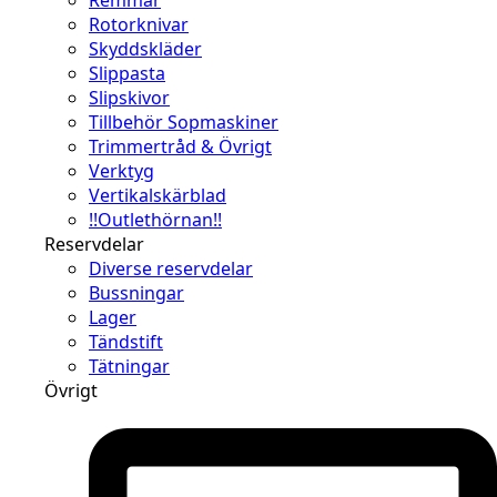
Rotorknivar
Skyddskläder
Slippasta
Slipskivor
Tillbehör Sopmaskiner
Trimmertråd & Övrigt
Verktyg
Vertikalskärblad
!!Outlethörnan!!
Reservdelar
Diverse reservdelar
Bussningar
Lager
Tändstift
Tätningar
Övrigt