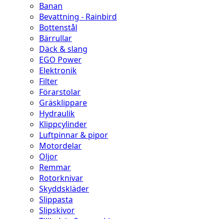
Banan
Bevattning - Rainbird
Bottenstål
Bärrullar
Däck & slang
EGO Power
Elektronik
Filter
Förarstolar
Gräsklippare
Hydraulik
Klippcylinder
Luftpinnar & pipor
Motordelar
Oljor
Remmar
Rotorknivar
Skyddskläder
Slippasta
Slipskivor