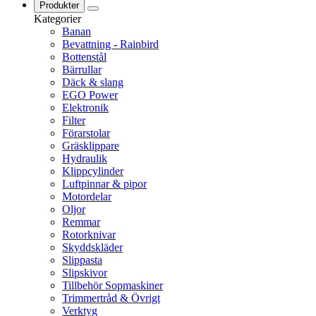
Produkter
Kategorier
Banan
Bevattning - Rainbird
Bottenstål
Bärrullar
Däck & slang
EGO Power
Elektronik
Filter
Förarstolar
Gräsklippare
Hydraulik
Klippcylinder
Luftpinnar & pipor
Motordelar
Oljor
Remmar
Rotorknivar
Skyddskläder
Slippasta
Slipskivor
Tillbehör Sopmaskiner
Trimmertråd & Övrigt
Verktyg