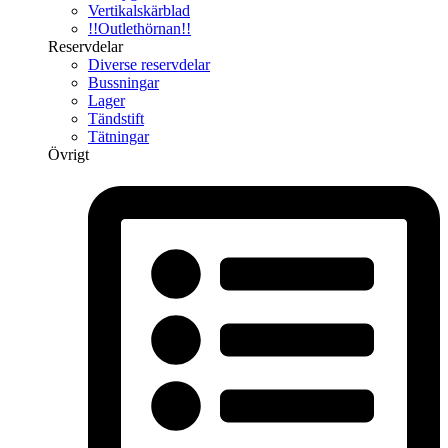
Vertikalskärblad
!!Outlethörnan!!
Reservdelar
Diverse reservdelar
Bussningar
Lager
Tändstift
Tätningar
Övrigt