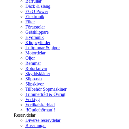
Bärrullar
Däck & slang
EGO Power
Elektronik
Filter
Förarstolar
Gräsklippare
Hydraulik
Klippcylinder
Luftpinnar & pipor
Motordelar
Oljor
Remmar
Rotorknivar
Skyddskläder
Slippasta
Slipskivor
Tillbehör Sopmaskiner
Trimmertråd & Övrigt
Verktyg
Vertikalskärblad
!!Outlethörnan!!
Reservdelar
Diverse reservdelar
Bussningar