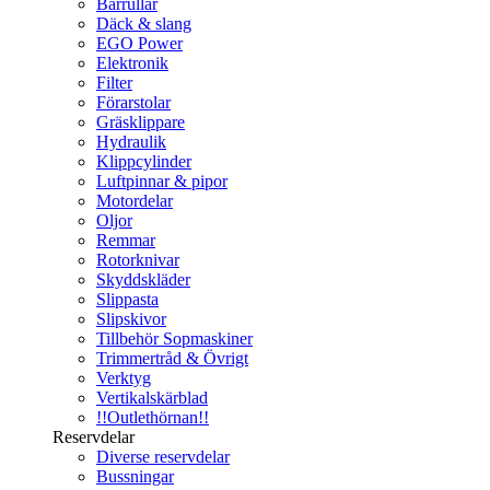
Bärrullar
Däck & slang
EGO Power
Elektronik
Filter
Förarstolar
Gräsklippare
Hydraulik
Klippcylinder
Luftpinnar & pipor
Motordelar
Oljor
Remmar
Rotorknivar
Skyddskläder
Slippasta
Slipskivor
Tillbehör Sopmaskiner
Trimmertråd & Övrigt
Verktyg
Vertikalskärblad
!!Outlethörnan!!
Reservdelar
Diverse reservdelar
Bussningar