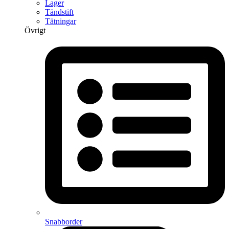
Lager
Tändstift
Tätningar
Övrigt
Snabborder