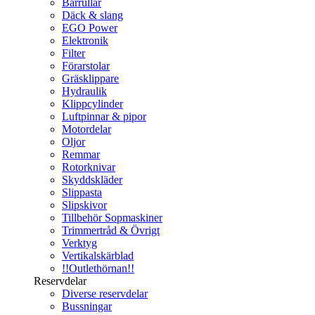
Bärrullar
Däck & slang
EGO Power
Elektronik
Filter
Förarstolar
Gräsklippare
Hydraulik
Klippcylinder
Luftpinnar & pipor
Motordelar
Oljor
Remmar
Rotorknivar
Skyddskläder
Slippasta
Slipskivor
Tillbehör Sopmaskiner
Trimmertråd & Övrigt
Verktyg
Vertikalskärblad
!!Outlethörnan!!
Reservdelar
Diverse reservdelar
Bussningar