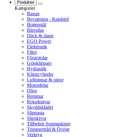
Produkter
Kategorier
Banan
Bevattning - Rainbird
Bottenstål
Bärrullar
Däck & slang
EGO Power
Elektronik
Filter
Förarstolar
Gräsklippare
Hydraulik
Klippcylinder
Luftpinnar & pipor
Motordelar
Oljor
Remmar
Rotorknivar
Skyddskläder
Slippasta
Slipskivor
Tillbehör Sopmaskiner
Trimmertråd & Övrigt
Verktyg