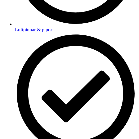
Luftpinnar & pipor