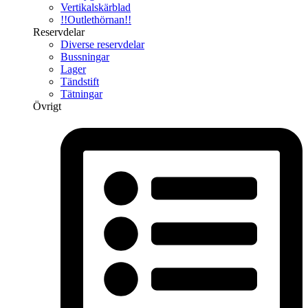
Vertikalskärblad
!!Outlethörnan!!
Reservdelar
Diverse reservdelar
Bussningar
Lager
Tändstift
Tätningar
Övrigt