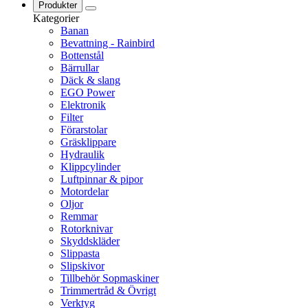
Produkter
Kategorier
Banan
Bevattning - Rainbird
Bottenstål
Bärrullar
Däck & slang
EGO Power
Elektronik
Filter
Förarstolar
Gräsklippare
Hydraulik
Klippcylinder
Luftpinnar & pipor
Motordelar
Oljor
Remmar
Rotorknivar
Skyddskläder
Slippasta
Slipskivor
Tillbehör Sopmaskiner
Trimmertråd & Övrigt
Verktyg