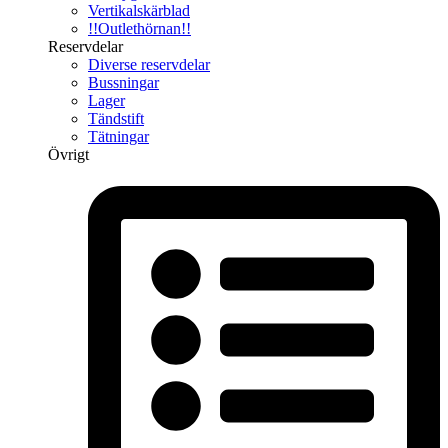
Vertikalskärblad
!!Outlethörnan!!
Reservdelar
Diverse reservdelar
Bussningar
Lager
Tändstift
Tätningar
Övrigt