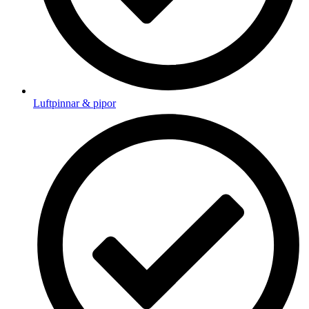
Luftpinnar & pipor