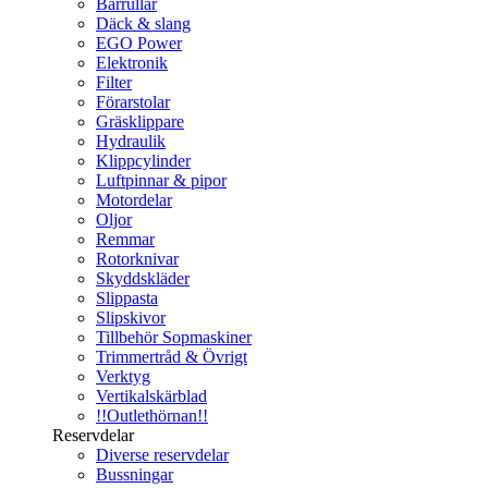
Bärrullar
Däck & slang
EGO Power
Elektronik
Filter
Förarstolar
Gräsklippare
Hydraulik
Klippcylinder
Luftpinnar & pipor
Motordelar
Oljor
Remmar
Rotorknivar
Skyddskläder
Slippasta
Slipskivor
Tillbehör Sopmaskiner
Trimmertråd & Övrigt
Verktyg
Vertikalskärblad
!!Outlethörnan!!
Reservdelar
Diverse reservdelar
Bussningar