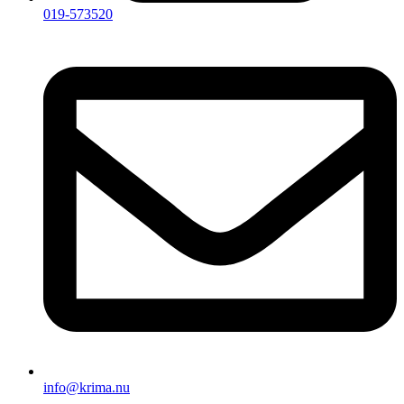
019-573520
info@krima.nu