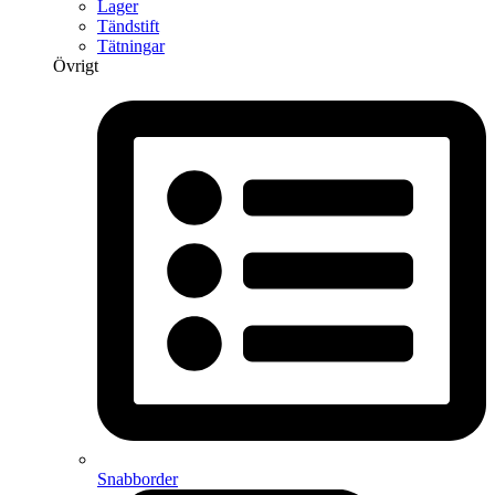
Lager
Tändstift
Tätningar
Övrigt
Snabborder