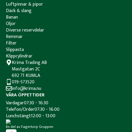
Luftpinnar & pipor
Däck & slang
Banan
Oljor
Diverse reservdelar
Remmar
Filter
Slippasta
Klippcylindrar
Krima Trading AB
Mastgatan 2C
692 71 KUMLA
019-573520
info@krima.nu
VÅRA ÖPPETTIDER
Vardagar
07:30 - 16:30
Telefon/Order
07:30 - 16:00
Lunchstängt
12:00 - 13:00
En del av Fagertorp Gruppen