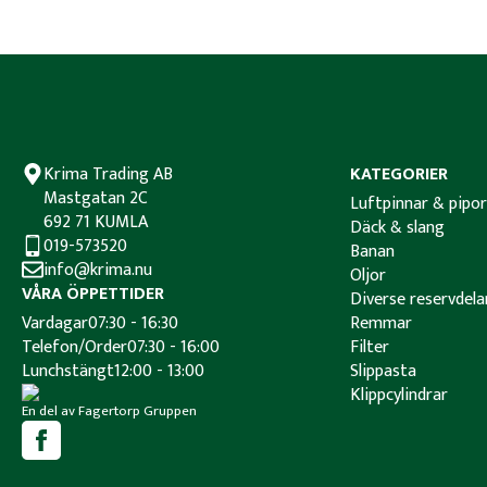
Krima Trading AB
KATEGORIER
Mastgatan 2C
Luftpinnar & pipor
692 71 KUMLA
Däck & slang
019-573520
Banan
info@krima.nu
Oljor
VÅRA ÖPPETTIDER
Diverse reservdela
Vardagar
07:30 - 16:30
Remmar
Telefon/Order
07:30 - 16:00
Filter
Lunchstängt
12:00 - 13:00
Slippasta
Klippcylindrar
En del av Fagertorp Gruppen