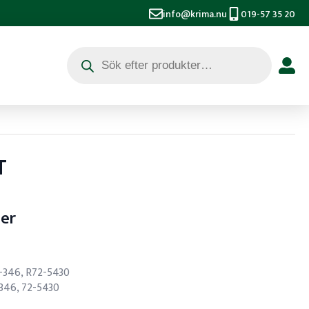
info@krima.nu
019-57 35 20
Produktsökning
T
ser
1-346, R72-5430
-346, 72-5430