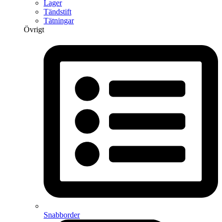
Lager
Tändstift
Tätningar
Övrigt
Snabborder