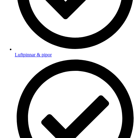
Luftpinnar & pipor