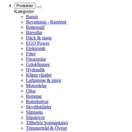
Produkter
Kategorier
Banan
Bevattning - Rainbird
Bottenstål
Bärrullar
Däck & slang
EGO Power
Elektronik
Filter
Förarstolar
Gräsklippare
Hydraulik
Klippcylinder
Luftpinnar & pipor
Motordelar
Oljor
Remmar
Rotorknivar
Skyddskläder
Slippasta
Slipskivor
Tillbehör Sopmaskiner
Trimmertråd & Övrigt