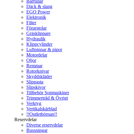
Bärrullar
Däck & slang
EGO Power
Elektronik
Filter
Förarstolar
Gräsklippare
Hydraulik
Klippcylinder
Luftpinnar & pipor
Motordelar
Oljor
Remmar
Rotorknivar
Skyddskläder
Slippasta
Slipskivor
Tillbehör Sopmaskiner
Trimmertråd & Övrigt
Verktyg
Vertikalskärblad
!!Outlethörnan!!
Reservdelar
Diverse reservdelar
Bussningar