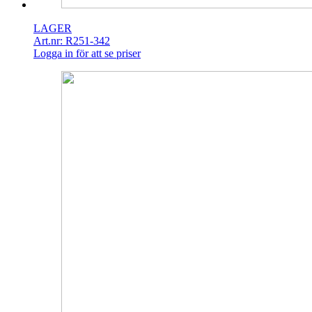
LAGER
Art.nr: R251-342
Logga in för att se priser