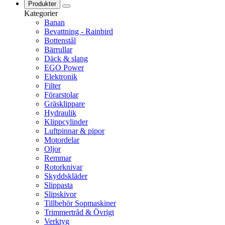
Produkter
Kategorier
Banan
Bevattning - Rainbird
Bottenstål
Bärrullar
Däck & slang
EGO Power
Elektronik
Filter
Förarstolar
Gräsklippare
Hydraulik
Klippcylinder
Luftpinnar & pipor
Motordelar
Oljor
Remmar
Rotorknivar
Skyddskläder
Slippasta
Slipskivor
Tillbehör Sopmaskiner
Trimmertråd & Övrigt
Verktyg