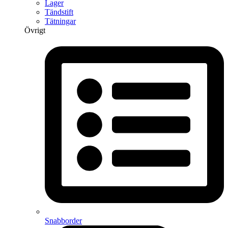
Lager
Tändstift
Tätningar
Övrigt
Snabborder