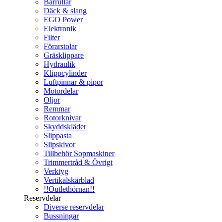
Bärrullar
Däck & slang
EGO Power
Elektronik
Filter
Förarstolar
Gräsklippare
Hydraulik
Klippcylinder
Luftpinnar & pipor
Motordelar
Oljor
Remmar
Rotorknivar
Skyddskläder
Slippasta
Slipskivor
Tillbehör Sopmaskiner
Trimmertråd & Övrigt
Verktyg
Vertikalskärblad
!!Outlethörnan!!
Reservdelar
Diverse reservdelar
Bussningar