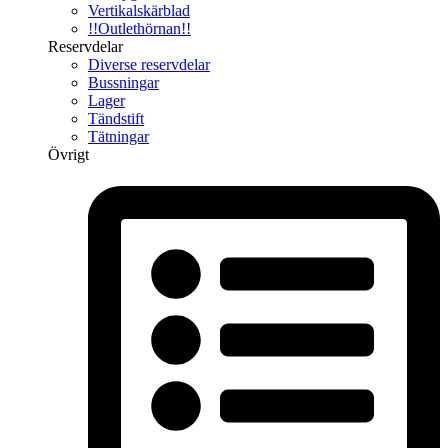
Vertikalskärblad
!!Outlethörnan!!
Reservdelar
Diverse reservdelar
Bussningar
Lager
Tändstift
Tätningar
Övrigt