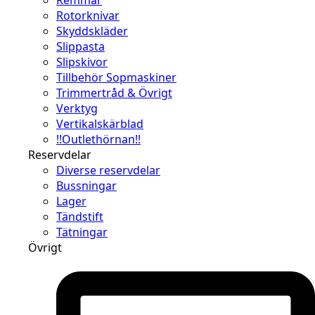
Rotorknivar
Skyddskläder
Slippasta
Slipskivor
Tillbehör Sopmaskiner
Trimmertråd & Övrigt
Verktyg
Vertikalskärblad
!!Outlethörnan!!
Reservdelar
Diverse reservdelar
Bussningar
Lager
Tändstift
Tätningar
Övrigt