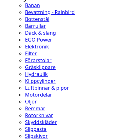
Banan
Bevattning - Rainbird
Bottenstål
Bärrullar
Däck & slang
EGO Power
Elektronik
Filter
Förarstolar
Gräsklippare
Hydraulik
Klippcylinder
Luftpinnar & pipor
Motordelar
Oljor
Remmar
Rotorknivar
Skyddskläder
Slippasta
Slipskivor