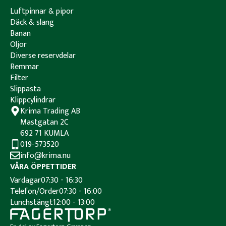
Luftpinnar & pipor
Däck & slang
Banan
Oljor
Diverse reservdelar
Remmar
Filter
Slippasta
Klippcylindrar
Krima Trading AB
Mastgatan 2C
692 71 KUMLA
019-573520
info@krima.nu
VÅRA ÖPPETTIDER
Vardagar
07:30 - 16:30
Telefon/Order
07:30 - 16:00
Lunchstängt
12:00 - 13:00