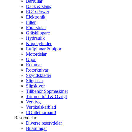
Bärrullar
Däck & slang
EGO Power
Elektronik
Filter
Förarstolar
Gräsklippare
Hydraulik
Klippcylinder
Luftpinnar & pipor
Motordelar
Oljor
Remmar
Rotorknivar
Skyddskläder
Slippasta
Slipskivor
Tillbehör Sopmaskiner
Trimmertråd & Övrigt
Verktyg
Vertikalskärblad
!!Outlethörnan!!
Reservdelar
Diverse reservdelar
Bussningar