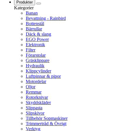
Produkter
Kategorier
Banan
Bevattning - Rainbird
Bottenstål
Bärrullar
Däck & slang
EGO Power
Elektronik
Filter
Förarstolar
Gräsklippare
Hydraulik
Klippcylinder
Luftpinnar & pipor
Motordelar
Oljor
Remmar
Rotorknivar
Skyddskläder
Slippasta
Slipskivor
Tillbehör Sopmaskiner
Trimmertråd & Övrigt
Verktyg