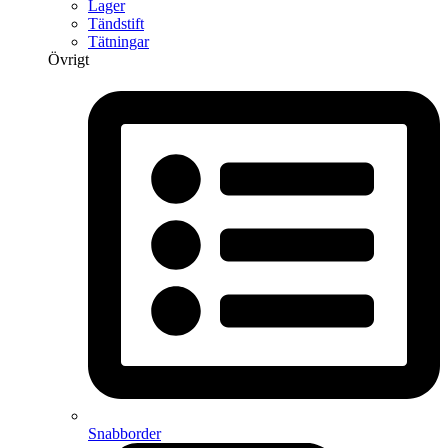
Lager
Tändstift
Tätningar
Övrigt
Snabborder