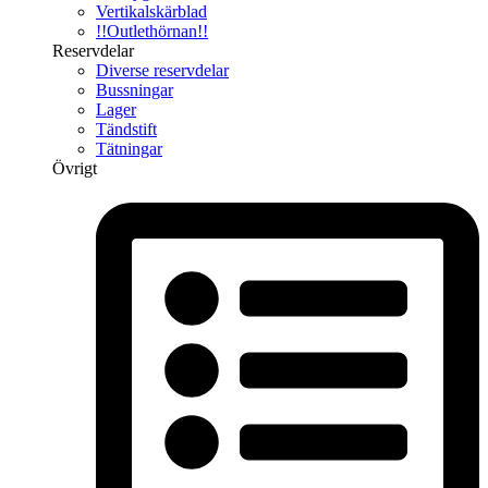
Vertikalskärblad
!!Outlethörnan!!
Reservdelar
Diverse reservdelar
Bussningar
Lager
Tändstift
Tätningar
Övrigt