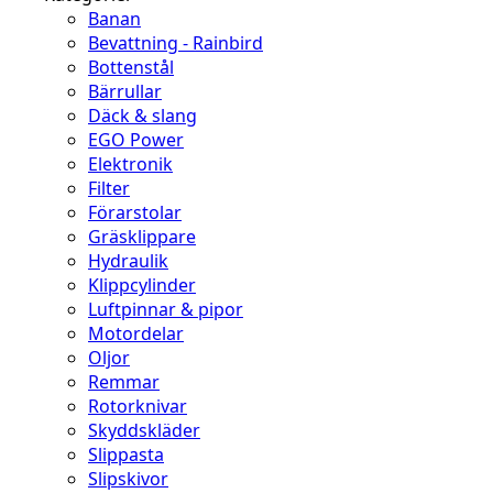
Banan
Bevattning - Rainbird
Bottenstål
Bärrullar
Däck & slang
EGO Power
Elektronik
Filter
Förarstolar
Gräsklippare
Hydraulik
Klippcylinder
Luftpinnar & pipor
Motordelar
Oljor
Remmar
Rotorknivar
Skyddskläder
Slippasta
Slipskivor