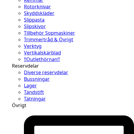
Rotorknivar
Skyddskläder
Slippasta
Slipskivor
Tillbehör Sopmaskiner
Trimmertråd & Övrigt
Verktyg
Vertikalskärblad
!!Outlethörnan!!
Reservdelar
Diverse reservdelar
Bussningar
Lager
Tändstift
Tätningar
Övrigt