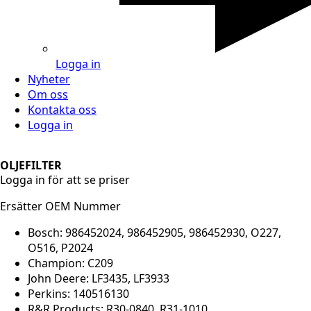
Logga in
Nyheter
Om oss
Kontakta oss
Logga in
OLJEFILTER
Logga in för att se priser
Ersätter OEM Nummer
Bosch: 986452024, 986452905, 986452930, O227,
O516, P2024
Champion: C209
John Deere: LF3435, LF3933
Perkins: 140516130
R&R Products: R30-0840, R31-1010