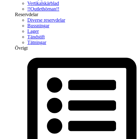
Vertikalskärblad
!!Outlethörnan!!
Reservdelar
Diverse reservdelar
Bussningar
Lager
Tändstift
Tätningar
Övrigt