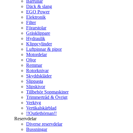
Bärrullar
Däck & slang
EGO Power
Elektronik
Filter
Förarstolar
Gräsklippare
Hydraulik
Klippcylinder
Luftpinnar & pipor
Motordelar
Oljor
Remmar
Rotorknivar
Skyddskläder
Slippasta
Slipskivor
Tillbehör Sopmaskiner
Trimmertråd & Övrigt
Verktyg
Vertikalskärblad
!!Outlethörnan!!
Reservdelar
Diverse reservdelar
Bussningar