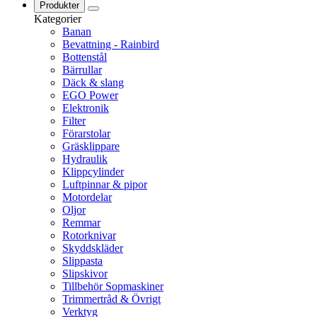
Produkter
Kategorier
Banan
Bevattning - Rainbird
Bottenstål
Bärrullar
Däck & slang
EGO Power
Elektronik
Filter
Förarstolar
Gräsklippare
Hydraulik
Klippcylinder
Luftpinnar & pipor
Motordelar
Oljor
Remmar
Rotorknivar
Skyddskläder
Slippasta
Slipskivor
Tillbehör Sopmaskiner
Trimmertråd & Övrigt
Verktyg