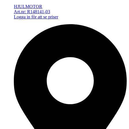
HJULMOTOR
Art.nr: R148141-03
Logga in för att se priser