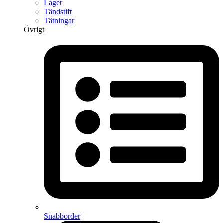
Lager
Tändstift
Tätningar
Övrigt
Snabborder