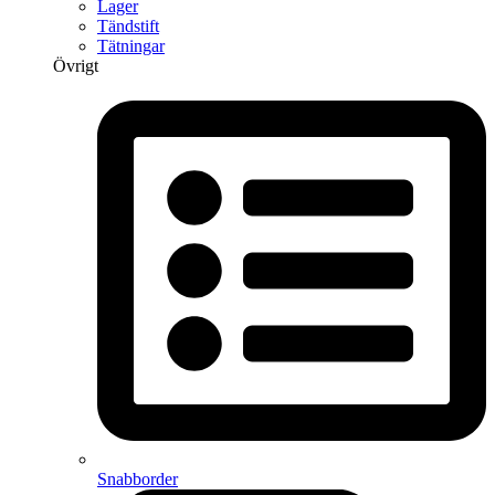
Lager
Tändstift
Tätningar
Övrigt
Snabborder