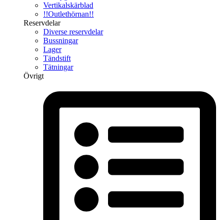
Vertikalskärblad
!!Outlethörnan!!
Reservdelar
Diverse reservdelar
Bussningar
Lager
Tändstift
Tätningar
Övrigt