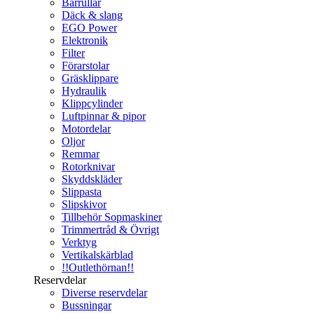
Bärrullar
Däck & slang
EGO Power
Elektronik
Filter
Förarstolar
Gräsklippare
Hydraulik
Klippcylinder
Luftpinnar & pipor
Motordelar
Oljor
Remmar
Rotorknivar
Skyddskläder
Slippasta
Slipskivor
Tillbehör Sopmaskiner
Trimmertråd & Övrigt
Verktyg
Vertikalskärblad
!!Outlethörnan!!
Reservdelar
Diverse reservdelar
Bussningar