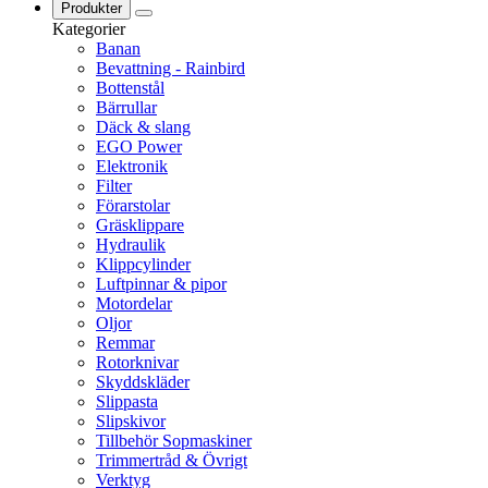
Produkter
Kategorier
Banan
Bevattning - Rainbird
Bottenstål
Bärrullar
Däck & slang
EGO Power
Elektronik
Filter
Förarstolar
Gräsklippare
Hydraulik
Klippcylinder
Luftpinnar & pipor
Motordelar
Oljor
Remmar
Rotorknivar
Skyddskläder
Slippasta
Slipskivor
Tillbehör Sopmaskiner
Trimmertråd & Övrigt
Verktyg