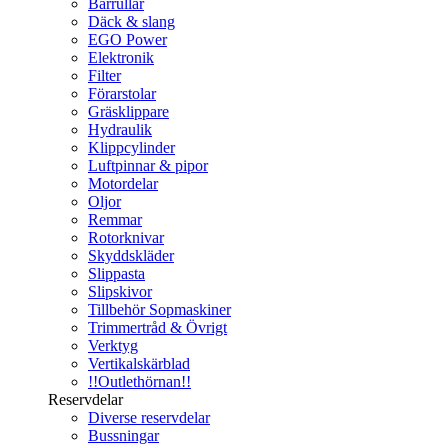
Bärrullar
Däck & slang
EGO Power
Elektronik
Filter
Förarstolar
Gräsklippare
Hydraulik
Klippcylinder
Luftpinnar & pipor
Motordelar
Oljor
Remmar
Rotorknivar
Skyddskläder
Slippasta
Slipskivor
Tillbehör Sopmaskiner
Trimmertråd & Övrigt
Verktyg
Vertikalskärblad
!!Outlethörnan!!
Reservdelar
Diverse reservdelar
Bussningar