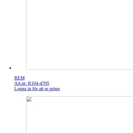
REM
Art.nr: R104-4705
Logga in för att se priser