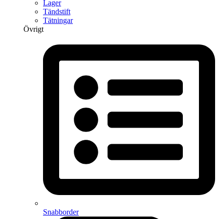
Lager
Tändstift
Tätningar
Övrigt
Snabborder