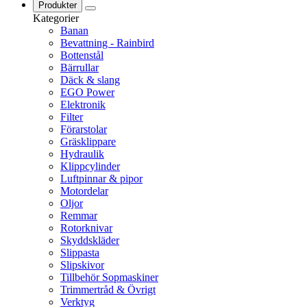
Produkter
Kategorier
Banan
Bevattning - Rainbird
Bottenstål
Bärrullar
Däck & slang
EGO Power
Elektronik
Filter
Förarstolar
Gräsklippare
Hydraulik
Klippcylinder
Luftpinnar & pipor
Motordelar
Oljor
Remmar
Rotorknivar
Skyddskläder
Slippasta
Slipskivor
Tillbehör Sopmaskiner
Trimmertråd & Övrigt
Verktyg