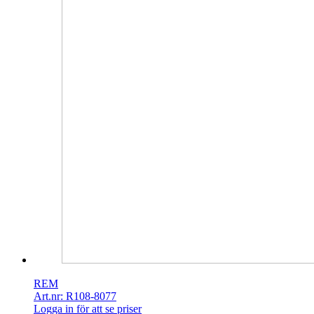
REM
Art.nr: R108-8077
Logga in för att se priser