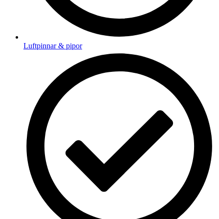
Luftpinnar & pipor