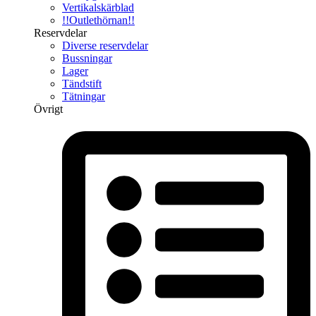
Vertikalskärblad
!!Outlethörnan!!
Reservdelar
Diverse reservdelar
Bussningar
Lager
Tändstift
Tätningar
Övrigt