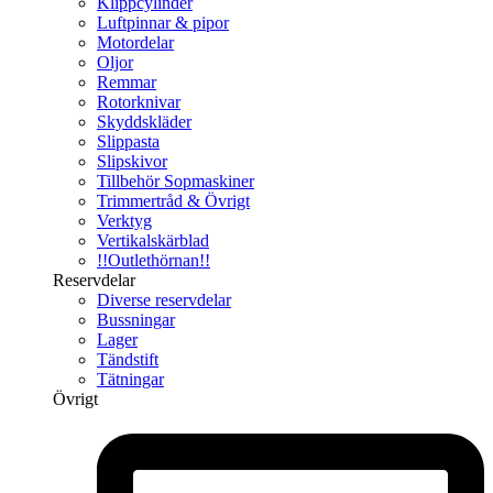
Klippcylinder
Luftpinnar & pipor
Motordelar
Oljor
Remmar
Rotorknivar
Skyddskläder
Slippasta
Slipskivor
Tillbehör Sopmaskiner
Trimmertråd & Övrigt
Verktyg
Vertikalskärblad
!!Outlethörnan!!
Reservdelar
Diverse reservdelar
Bussningar
Lager
Tändstift
Tätningar
Övrigt