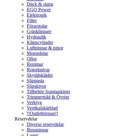
Däck & slang
EGO Power
Elektronik
Filter
Förarstolar
Gräsklippare
Hydraulik
Klippcylinder
Luftpinnar & pipor
Motordelar
Oljor
Remmar
Rotorknivar
Skyddskläder
Slippasta
Slipskivor
Tillbehör Sopmaskiner
Trimmertråd & Övrigt
Verktyg
Vertikalskärblad
!!Outlethörnan!!
Reservdelar
Diverse reservdelar
Bussningar
Lager