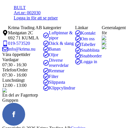
BULT
Art.nr: 002030
Logga in för att se priser
Krima Trading AB
kategorier
Länkar
Generalagent
Mastgatan 2C
Luftpinnar &
för
Kontakt
692 71 KUMLA
pipor
Om oss
019-573520
Däck & slang
Tabeller
info@krima.nu
Banan
Snabblista
Våra öppettider
Oljor
Snabborder
Vardagar
Diverse
Logga in
07:30 - 16:30
reservdelar
Telefon/Order
Remmar
07:30 - 16:00
Filter
Lunchstängt
Slippasta
12:00 - 13:00
Klippcylindrar
En del av Fagertorp
Gruppen