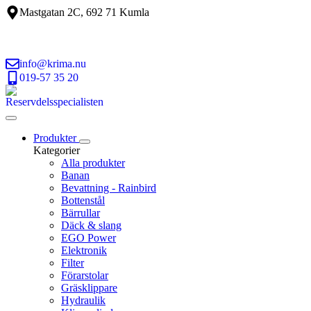
Mastgatan 2C, 692 71 Kumla
info@krima.nu
019-57 35 20
Reservdelsspecialisten
Produkter
Kategorier
Alla produkter
Banan
Bevattning - Rainbird
Bottenstål
Bärrullar
Däck & slang
EGO Power
Elektronik
Filter
Förarstolar
Gräsklippare
Hydraulik