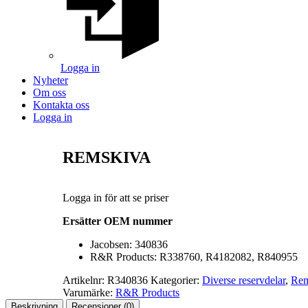
Logga in
Nyheter
Om oss
Kontakta oss
Logga in
REMSKIVA
Logga in för att se priser
Ersätter OEM nummer
Jacobsen: 340836
R&R Products: R338760, R4182082, R840955
Artikelnr:
R340836
Kategorier:
Diverse reservdelar
,
Rem
Varumärke:
R&R Products
Beskrivning
Recensioner (0)