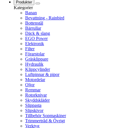
Produkter
Kategorier
Banan
Bevattning - Rainbird
Bottenstål
Bärrullar
Däck & slang
EGO Power
Elektronik
Filter
Förarstolar
Gräsklippare
Hydraulik
Klippcylinder
Luftpinnar & pipor
Motordelar
Oljor
Remmar
Rotorknivar
Skyddskläder
Slippasta
Slipskivor
Tillbehör Sopmaskiner
Trimmertråd & Övrigt
Verktyg