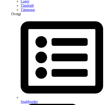
Lager
Tändstift
Tätningar
Övrigt
Snabborder