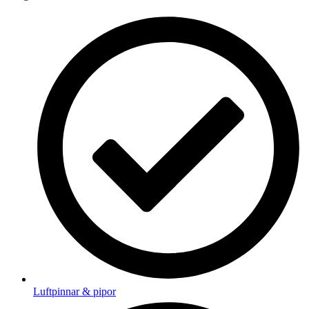
Luftpinnar & pipor