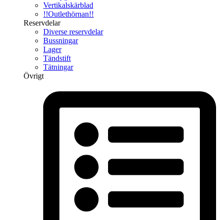
Vertikalskärblad
!!Outlethörnan!!
Reservdelar
Diverse reservdelar
Bussningar
Lager
Tändstift
Tätningar
Övrigt