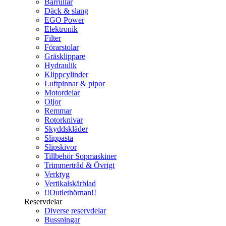
Bärrullar
Däck & slang
EGO Power
Elektronik
Filter
Förarstolar
Gräsklippare
Hydraulik
Klippcylinder
Luftpinnar & pipor
Motordelar
Oljor
Remmar
Rotorknivar
Skyddskläder
Slippasta
Slipskivor
Tillbehör Sopmaskiner
Trimmertråd & Övrigt
Verktyg
Vertikalskärblad
!!Outlethörnan!!
Reservdelar
Diverse reservdelar
Bussningar