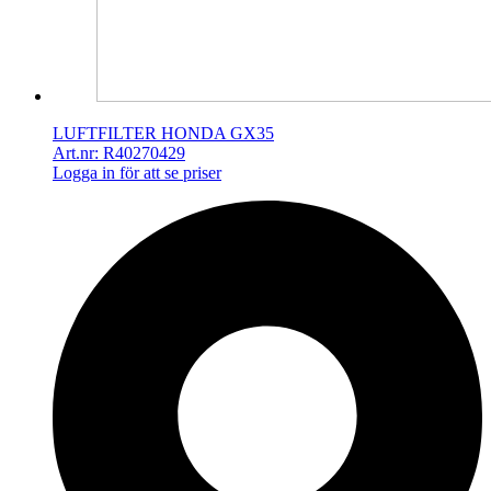
LUFTFILTER HONDA GX35
Art.nr: R40270429
Logga in för att se priser