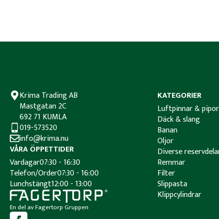
Krima Trading AB
KATEGORIER
Mastgatan 2C
Luftpinnar & pipor
692 71 KUMLA
Däck & slang
019-573520
Banan
info@krima.nu
Oljor
VÅRA ÖPPETTIDER
Diverse reservdela
Vardagar
07:30 - 16:30
Remmar
Telefon/Order
07:30 - 16:00
Filter
Lunchstängt
12:00 - 13:00
Slippasta
Klippcylindrar
En del av Fagertorp Gruppen