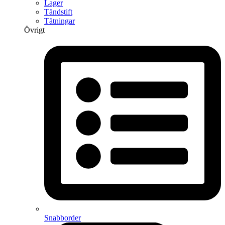
Lager
Tändstift
Tätningar
Övrigt
Snabborder