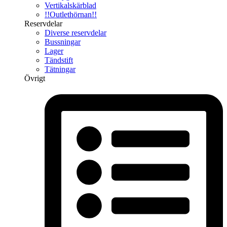
Vertikalskärblad
!!Outlethörnan!!
Reservdelar
Diverse reservdelar
Bussningar
Lager
Tändstift
Tätningar
Övrigt