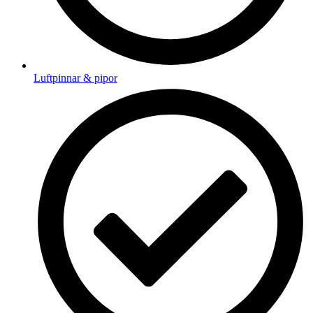
Luftpinnar & pipor