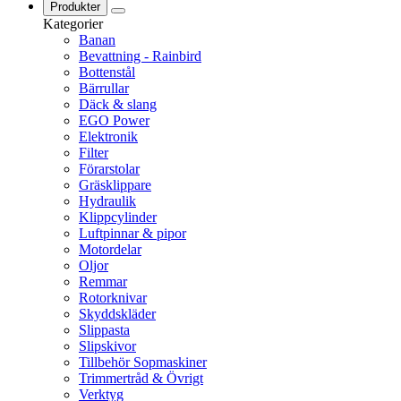
Produkter
Kategorier
Banan
Bevattning - Rainbird
Bottenstål
Bärrullar
Däck & slang
EGO Power
Elektronik
Filter
Förarstolar
Gräsklippare
Hydraulik
Klippcylinder
Luftpinnar & pipor
Motordelar
Oljor
Remmar
Rotorknivar
Skyddskläder
Slippasta
Slipskivor
Tillbehör Sopmaskiner
Trimmertråd & Övrigt
Verktyg