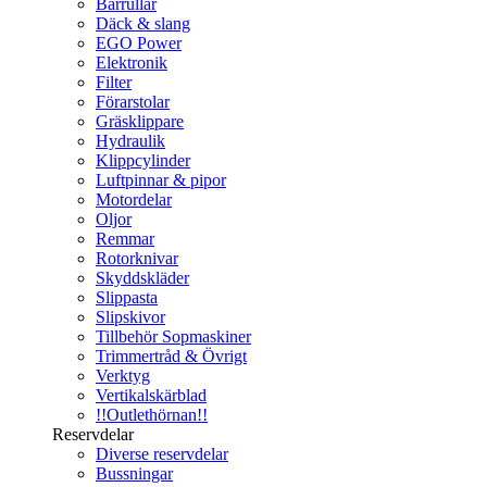
Bärrullar
Däck & slang
EGO Power
Elektronik
Filter
Förarstolar
Gräsklippare
Hydraulik
Klippcylinder
Luftpinnar & pipor
Motordelar
Oljor
Remmar
Rotorknivar
Skyddskläder
Slippasta
Slipskivor
Tillbehör Sopmaskiner
Trimmertråd & Övrigt
Verktyg
Vertikalskärblad
!!Outlethörnan!!
Reservdelar
Diverse reservdelar
Bussningar