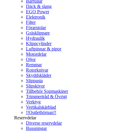
Bärrullar
Däck & slang
EGO Power
Elektronik
Filter
Förarstolar
Gräsklippare
Hydraulik
Klippcylinder
Luftpinnar & pipor
Motordelar
Oljor
Remmar
Rotorknivar
Skyddskläder
Slippasta
Slipskivor
Tillbehör Sopmaskiner
Trimmertråd & Övrigt
Verktyg
Vertikalskärblad
!!Outlethörnan!!
Reservdelar
Diverse reservdelar
Bussningar