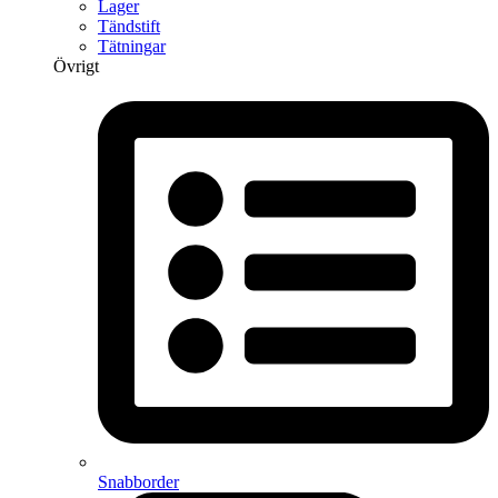
Lager
Tändstift
Tätningar
Övrigt
Snabborder