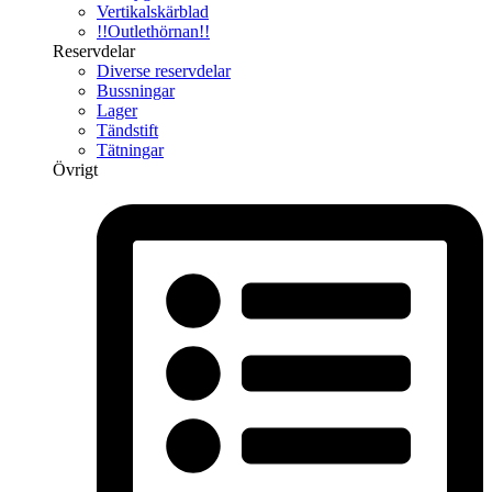
Vertikalskärblad
!!Outlethörnan!!
Reservdelar
Diverse reservdelar
Bussningar
Lager
Tändstift
Tätningar
Övrigt