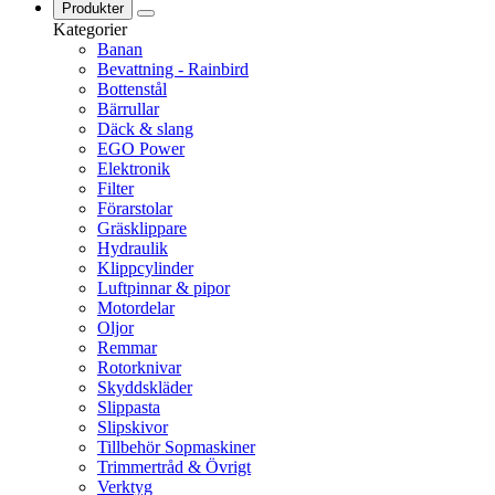
Produkter
Kategorier
Banan
Bevattning - Rainbird
Bottenstål
Bärrullar
Däck & slang
EGO Power
Elektronik
Filter
Förarstolar
Gräsklippare
Hydraulik
Klippcylinder
Luftpinnar & pipor
Motordelar
Oljor
Remmar
Rotorknivar
Skyddskläder
Slippasta
Slipskivor
Tillbehör Sopmaskiner
Trimmertråd & Övrigt
Verktyg