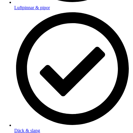
Luftpinnar & pipor
Däck & slang