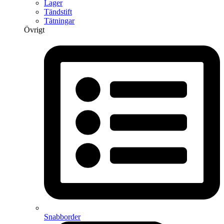
Lager
Tändstift
Tätningar
Övrigt
Snabborder