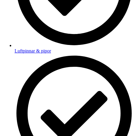
Luftpinnar & pipor