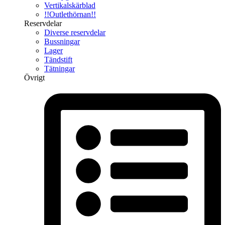
Vertikalskärblad
!!Outlethörnan!!
Reservdelar
Diverse reservdelar
Bussningar
Lager
Tändstift
Tätningar
Övrigt