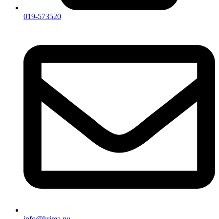
019-573520
info@krima.nu