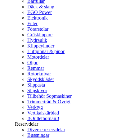
Bärrullar
Däck & slang
EGO Power
Elektronik
Filter
Förarstolar
Gräsklippare
Hydraulik
Klippcylinder
Luftpinnar & pipor
Motordelar
Oljor
Remmar
Rotorknivar
Skyddskläder
Slippasta
Slipskivor
Tillbehör Sopmaskiner
Trimmertråd & Övrigt
Verktyg
Vertikalskärblad
!!Outlethörnan!!
Reservdelar
Diverse reservdelar
Bussningar