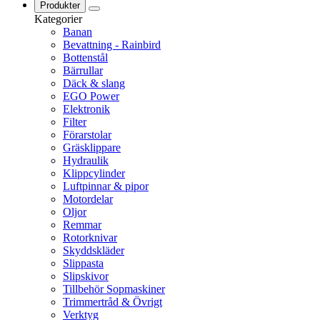
Produkter
Kategorier
Banan
Bevattning - Rainbird
Bottenstål
Bärrullar
Däck & slang
EGO Power
Elektronik
Filter
Förarstolar
Gräsklippare
Hydraulik
Klippcylinder
Luftpinnar & pipor
Motordelar
Oljor
Remmar
Rotorknivar
Skyddskläder
Slippasta
Slipskivor
Tillbehör Sopmaskiner
Trimmertråd & Övrigt
Verktyg