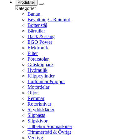
Produkter
Kategorier
Banan
Bevattning - Rainbird
Bottenstål
Bärrullar
Däck & slang
EGO Power
Elektronik
Filter
Förarstolar
Gräsklippare
Hydraulik
Klippcylinder
Luftpinnar & pipor
Motordelar
Oljor
Remmar
Rotorknivar
Skyddskläder
Slippasta
Slipskivor
Tillbehör Sopmaskiner
Trimmertråd & Övrigt
Verktyg