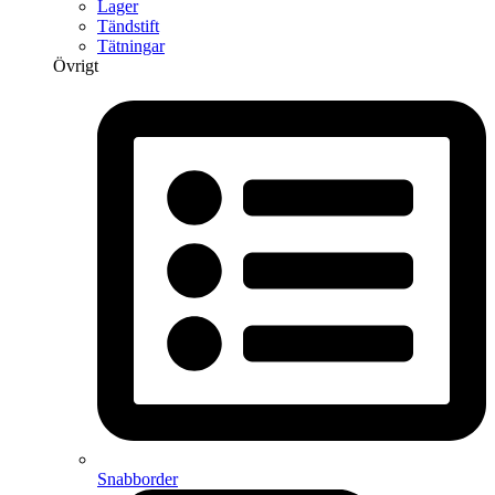
Lager
Tändstift
Tätningar
Övrigt
Snabborder