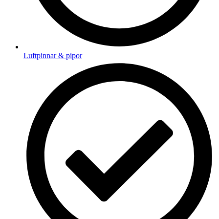
Luftpinnar & pipor