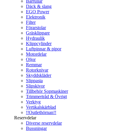
Bärrullar
Däck & slang
EGO Power
Elektronik
Filter
Förarstolar
Gräsklippare
Hydraulik
Klippcylinder
Luftpinnar & pipor
Motordelar
Oljor
Remmar
Rotorknivar
Skyddskläder
Slippasta
Slipskivor
Tillbehör Sopmaskiner
Trimmertråd & Övrigt
Verktyg
Vertikalskärblad
!!Outlethörnan!!
Reservdelar
Diverse reservdelar
Bussningar