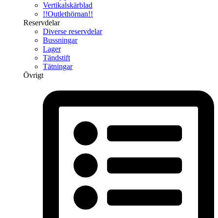
Vertikalskärblad
!!Outlethörnan!!
Reservdelar
Diverse reservdelar
Bussningar
Lager
Tändstift
Tätningar
Övrigt