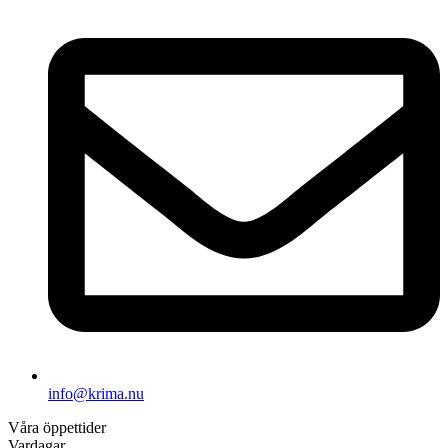
info@krima.nu
Våra öppettider
Vardagar