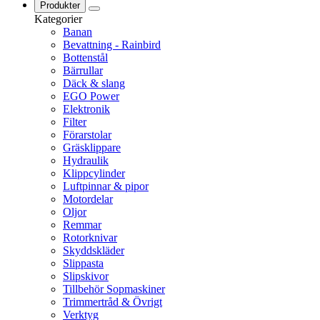
Produkter
Kategorier
Banan
Bevattning - Rainbird
Bottenstål
Bärrullar
Däck & slang
EGO Power
Elektronik
Filter
Förarstolar
Gräsklippare
Hydraulik
Klippcylinder
Luftpinnar & pipor
Motordelar
Oljor
Remmar
Rotorknivar
Skyddskläder
Slippasta
Slipskivor
Tillbehör Sopmaskiner
Trimmertråd & Övrigt
Verktyg