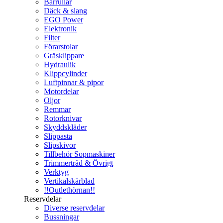
Bärrullar
Däck & slang
EGO Power
Elektronik
Filter
Förarstolar
Gräsklippare
Hydraulik
Klippcylinder
Luftpinnar & pipor
Motordelar
Oljor
Remmar
Rotorknivar
Skyddskläder
Slippasta
Slipskivor
Tillbehör Sopmaskiner
Trimmertråd & Övrigt
Verktyg
Vertikalskärblad
!!Outlethörnan!!
Reservdelar
Diverse reservdelar
Bussningar