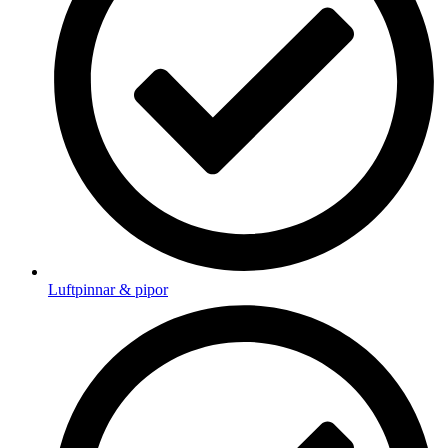
Luftpinnar & pipor