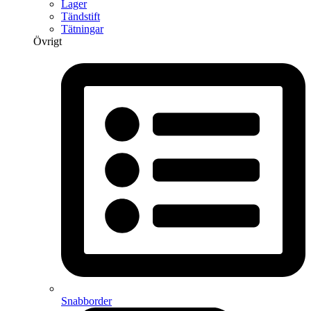
Lager
Tändstift
Tätningar
Övrigt
Snabborder