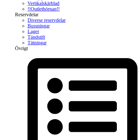
Vertikalskärblad
!!Outlethörnan!!
Reservdelar
Diverse reservdelar
Bussningar
Lager
Tändstift
Tätningar
Övrigt