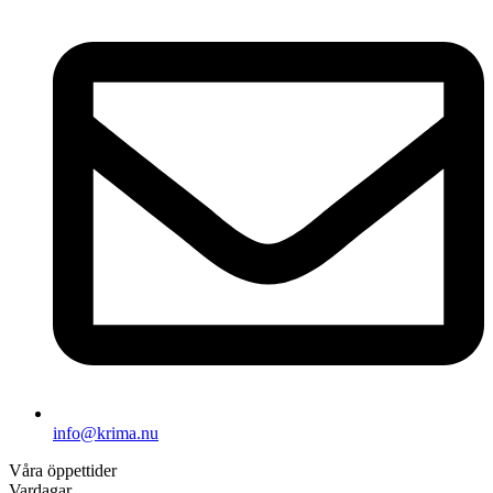
info@krima.nu
Våra öppettider
Vardagar