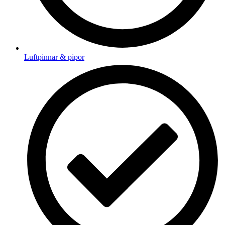
Luftpinnar & pipor