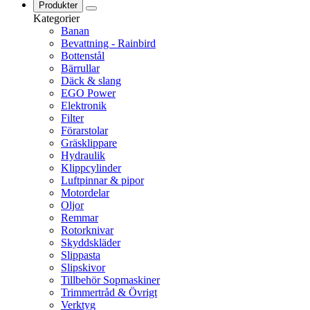
Produkter
Kategorier
Banan
Bevattning - Rainbird
Bottenstål
Bärrullar
Däck & slang
EGO Power
Elektronik
Filter
Förarstolar
Gräsklippare
Hydraulik
Klippcylinder
Luftpinnar & pipor
Motordelar
Oljor
Remmar
Rotorknivar
Skyddskläder
Slippasta
Slipskivor
Tillbehör Sopmaskiner
Trimmertråd & Övrigt
Verktyg