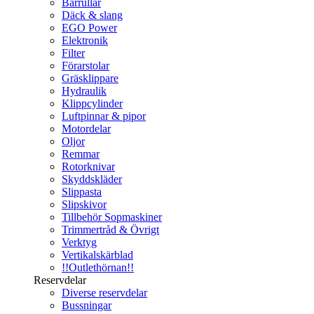
Bärrullar
Däck & slang
EGO Power
Elektronik
Filter
Förarstolar
Gräsklippare
Hydraulik
Klippcylinder
Luftpinnar & pipor
Motordelar
Oljor
Remmar
Rotorknivar
Skyddskläder
Slippasta
Slipskivor
Tillbehör Sopmaskiner
Trimmertråd & Övrigt
Verktyg
Vertikalskärblad
!!Outlethörnan!!
Reservdelar
Diverse reservdelar
Bussningar