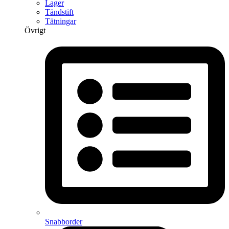
Lager
Tändstift
Tätningar
Övrigt
Snabborder