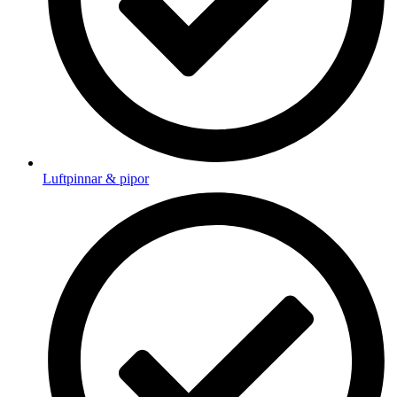
Luftpinnar & pipor