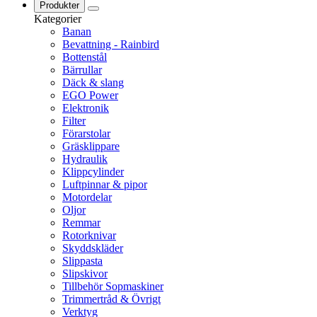
Produkter
Kategorier
Banan
Bevattning - Rainbird
Bottenstål
Bärrullar
Däck & slang
EGO Power
Elektronik
Filter
Förarstolar
Gräsklippare
Hydraulik
Klippcylinder
Luftpinnar & pipor
Motordelar
Oljor
Remmar
Rotorknivar
Skyddskläder
Slippasta
Slipskivor
Tillbehör Sopmaskiner
Trimmertråd & Övrigt
Verktyg