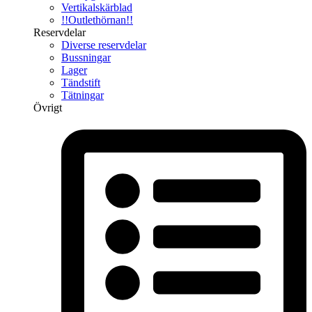
Vertikalskärblad
!!Outlethörnan!!
Reservdelar
Diverse reservdelar
Bussningar
Lager
Tändstift
Tätningar
Övrigt