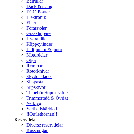
Bärrullar
Däck & slang
EGO Power
Elektronik
Filter
Förarstolar
Gräsklippare
Hydraulik
Klippcylinder
Luftpinnar & pipor
Motordelar
Oljor
Remmar
Rotorknivar
Skyddskläder
Slippasta
Slipskivor
Tillbehör Sopmaskiner
Trimmertråd & Övrigt
Verktyg
Vertikalskärblad
!!Outlethörnan!!
Reservdelar
Diverse reservdelar
Bussningar