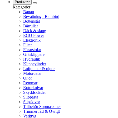
Produkter
Kategorier
Banan
Bevattning - Rainbird
Bottenstål
Bärrullar
Däck & slang
EGO Power
Elektronik
Filter
Förarstolar
Gräsklippare
Hydraulik
Klippcylinder
Luftpinnar & pipor
Motordelar
Oljor
Remmar
Rotorknivar
Skyddskläder
Slippasta
Slipskivor
Tillbehör Sopmaskiner
Trimmertråd & Övrigt
Verktyg