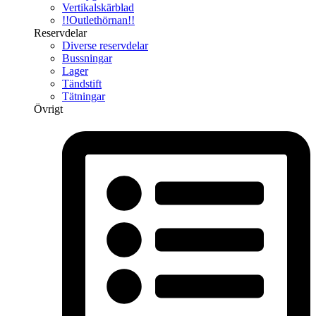
Vertikalskärblad
!!Outlethörnan!!
Reservdelar
Diverse reservdelar
Bussningar
Lager
Tändstift
Tätningar
Övrigt