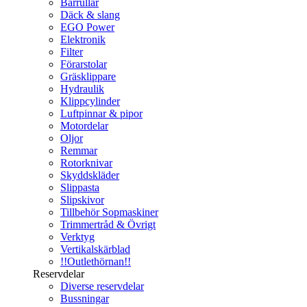
Bärrullar
Däck & slang
EGO Power
Elektronik
Filter
Förarstolar
Gräsklippare
Hydraulik
Klippcylinder
Luftpinnar & pipor
Motordelar
Oljor
Remmar
Rotorknivar
Skyddskläder
Slippasta
Slipskivor
Tillbehör Sopmaskiner
Trimmertråd & Övrigt
Verktyg
Vertikalskärblad
!!Outlethörnan!!
Reservdelar
Diverse reservdelar
Bussningar