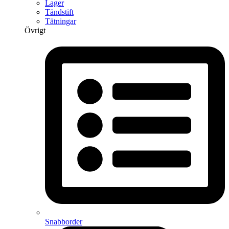
Lager
Tändstift
Tätningar
Övrigt
Snabborder