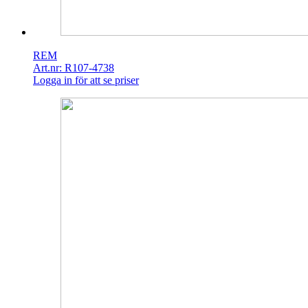
REM
Art.nr: R107-4738
Logga in för att se priser