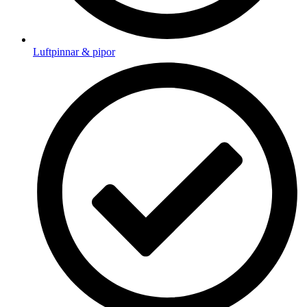
Luftpinnar & pipor