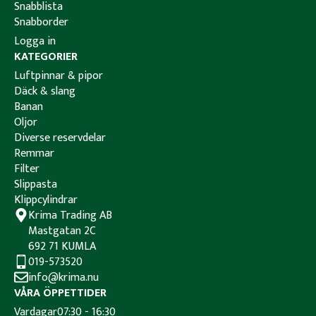
Snabblista
Snabborder
Logga in
KATEGORIER
Luftpinnar & pipor
Däck & slang
Banan
Oljor
Diverse reservdelar
Remmar
Filter
Slippasta
Klippcylindrar
Krima Trading AB
Mastgatan 2C
692 71 KUMLA
019-573520
info@krima.nu
VÅRA ÖPPETTIDER
Vardagar
07:30 - 16:30