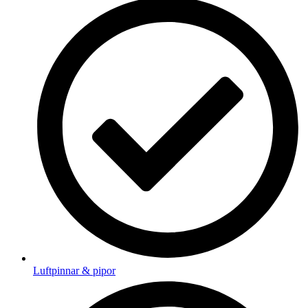
Luftpinnar & pipor