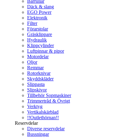
Bärrullar
Däck & slang
EGO Power
Elektronik
Filter
Förarstolar
Gräsklippare
Hydraulik
Klippcylinder
Luftpinnar & pipor
Motordelar
Oljor
Remmar
Rotorknivar
Skyddskläder
Slippasta
Slipskivor
Tillbehör Sopmaskiner
Trimmertråd & Övrigt
Verktyg
Vertikalskärblad
!!Outlethörnan!!
Reservdelar
Diverse reservdelar
Bussningar