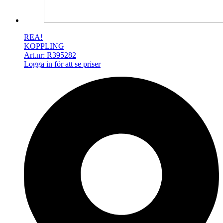
REA!
KOPPLING
Art.nr: R395282
Logga in för att se priser