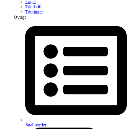
Lager
Tändstift
Tätningar
Övrigt
Snabborder