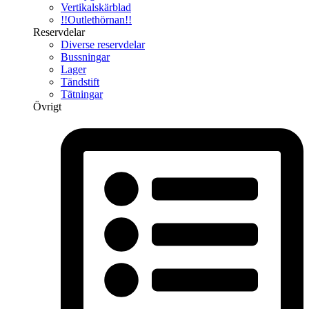
Vertikalskärblad
!!Outlethörnan!!
Reservdelar
Diverse reservdelar
Bussningar
Lager
Tändstift
Tätningar
Övrigt