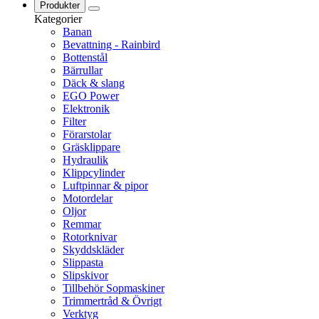
Produkter
Kategorier
Banan
Bevattning - Rainbird
Bottenstål
Bärrullar
Däck & slang
EGO Power
Elektronik
Filter
Förarstolar
Gräsklippare
Hydraulik
Klippcylinder
Luftpinnar & pipor
Motordelar
Oljor
Remmar
Rotorknivar
Skyddskläder
Slippasta
Slipskivor
Tillbehör Sopmaskiner
Trimmertråd & Övrigt
Verktyg