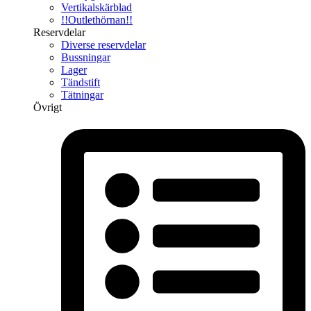
Vertikalskärblad
!!Outlethörnan!!
Reservdelar
Diverse reservdelar
Bussningar
Lager
Tändstift
Tätningar
Övrigt