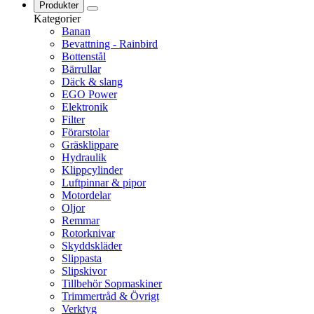
Produkter
Kategorier
Banan
Bevattning - Rainbird
Bottenstål
Bärrullar
Däck & slang
EGO Power
Elektronik
Filter
Förarstolar
Gräsklippare
Hydraulik
Klippcylinder
Luftpinnar & pipor
Motordelar
Oljor
Remmar
Rotorknivar
Skyddskläder
Slippasta
Slipskivor
Tillbehör Sopmaskiner
Trimmertråd & Övrigt
Verktyg