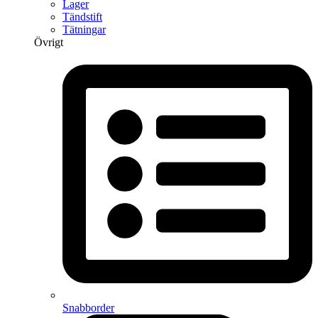
Lager
Tändstift
Tätningar
Övrigt
Snabborder