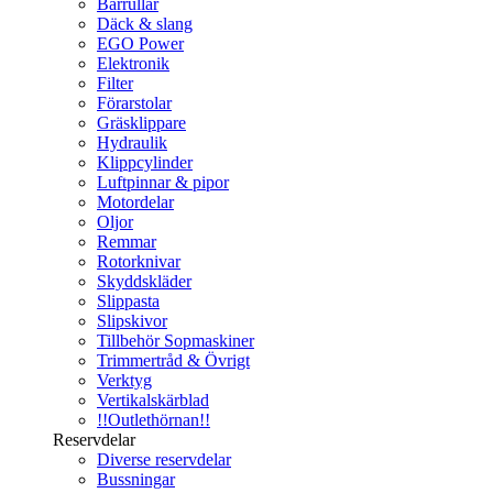
Bärrullar
Däck & slang
EGO Power
Elektronik
Filter
Förarstolar
Gräsklippare
Hydraulik
Klippcylinder
Luftpinnar & pipor
Motordelar
Oljor
Remmar
Rotorknivar
Skyddskläder
Slippasta
Slipskivor
Tillbehör Sopmaskiner
Trimmertråd & Övrigt
Verktyg
Vertikalskärblad
!!Outlethörnan!!
Reservdelar
Diverse reservdelar
Bussningar