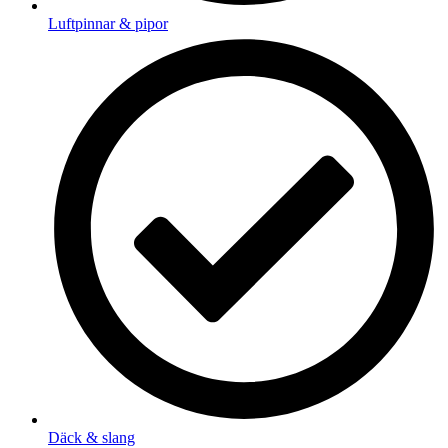
Luftpinnar & pipor
Däck & slang