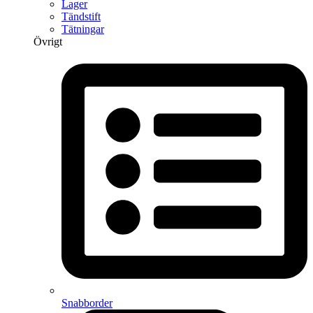
Lager
Tändstift
Tätningar
Övrigt
Snabborder