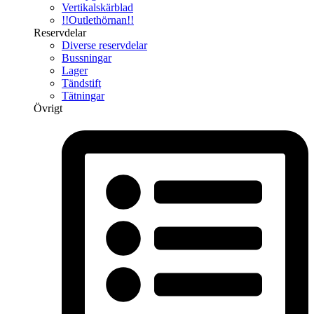
Vertikalskärblad
!!Outlethörnan!!
Reservdelar
Diverse reservdelar
Bussningar
Lager
Tändstift
Tätningar
Övrigt