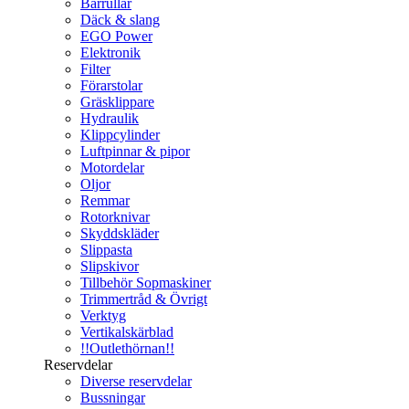
Bärrullar
Däck & slang
EGO Power
Elektronik
Filter
Förarstolar
Gräsklippare
Hydraulik
Klippcylinder
Luftpinnar & pipor
Motordelar
Oljor
Remmar
Rotorknivar
Skyddskläder
Slippasta
Slipskivor
Tillbehör Sopmaskiner
Trimmertråd & Övrigt
Verktyg
Vertikalskärblad
!!Outlethörnan!!
Reservdelar
Diverse reservdelar
Bussningar