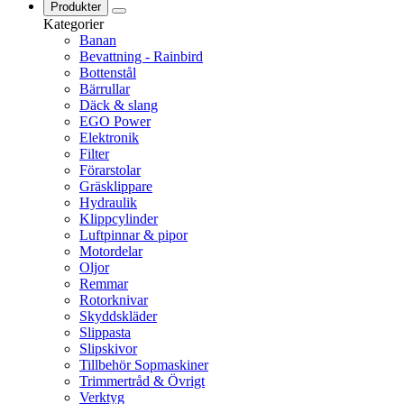
Produkter
Kategorier
Banan
Bevattning - Rainbird
Bottenstål
Bärrullar
Däck & slang
EGO Power
Elektronik
Filter
Förarstolar
Gräsklippare
Hydraulik
Klippcylinder
Luftpinnar & pipor
Motordelar
Oljor
Remmar
Rotorknivar
Skyddskläder
Slippasta
Slipskivor
Tillbehör Sopmaskiner
Trimmertråd & Övrigt
Verktyg