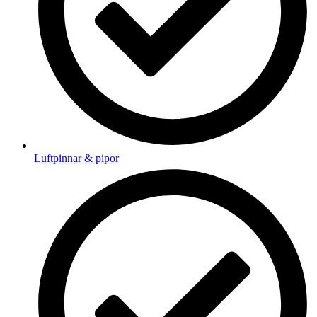
Luftpinnar & pipor