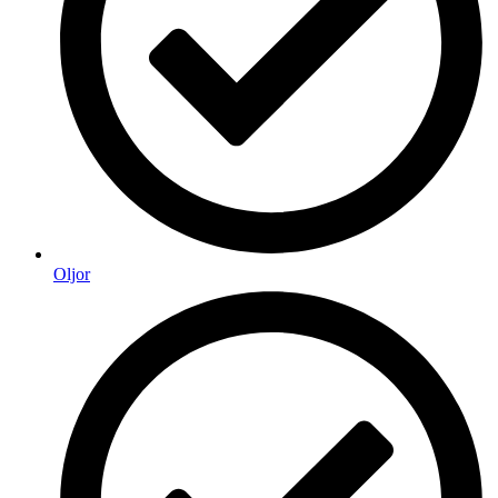
Oljor