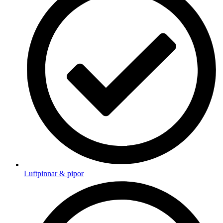
Luftpinnar & pipor