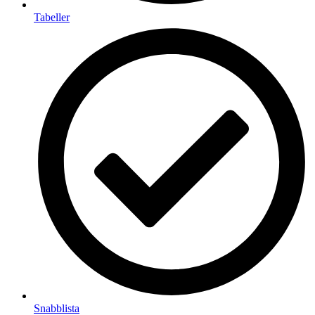
Tabeller
Snabblista