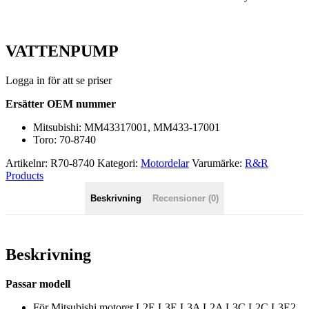
VATTENPUMP
Logga in för att se priser
Ersätter OEM nummer
Mitsubishi: MM43317001, MM433-17001
Toro: 70-8740
Artikelnr:
R70-8740
Kategori:
Motordelar
Varumärke:
R&R
Products
Beskrivning
Recensioner (0)
Beskrivning
Passar modell
För Mitsubishi motorer L2E L3E L3A L2A L3C L2C L3E2