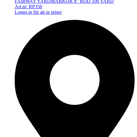
FAIRWAY YARDMARKÖR 8" RÖD 100 YARD
Art.nr: RP350
Logga in för att se priser