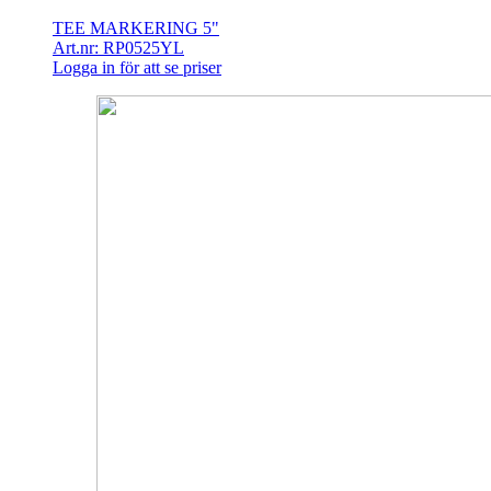
TEE MARKERING 5"
Art.nr: RP0525YL
Logga in för att se priser