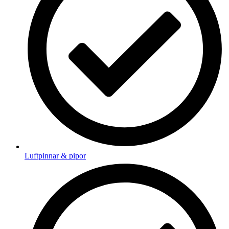
Luftpinnar & pipor