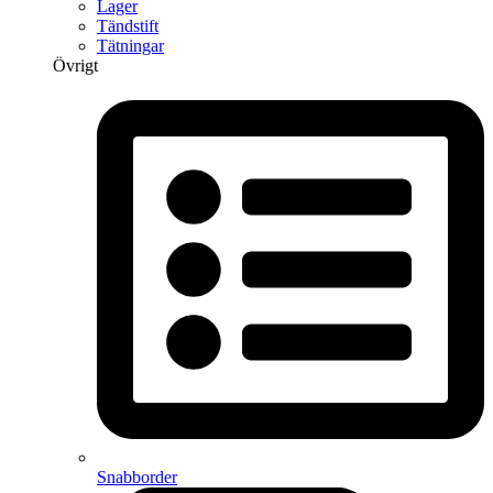
Lager
Tändstift
Tätningar
Övrigt
Snabborder