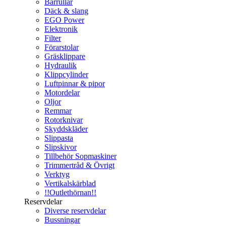
Bärrullar
Däck & slang
EGO Power
Elektronik
Filter
Förarstolar
Gräsklippare
Hydraulik
Klippcylinder
Luftpinnar & pipor
Motordelar
Oljor
Remmar
Rotorknivar
Skyddskläder
Slippasta
Slipskivor
Tillbehör Sopmaskiner
Trimmertråd & Övrigt
Verktyg
Vertikalskärblad
!!Outlethörnan!!
Reservdelar
Diverse reservdelar
Bussningar