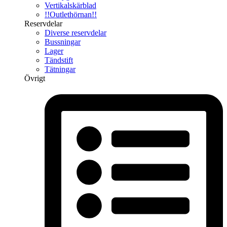
Vertikalskärblad
!!Outlethörnan!!
Reservdelar
Diverse reservdelar
Bussningar
Lager
Tändstift
Tätningar
Övrigt