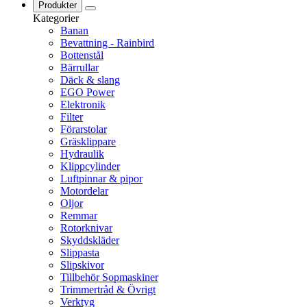
Produkter
Kategorier
Banan
Bevattning - Rainbird
Bottenstål
Bärrullar
Däck & slang
EGO Power
Elektronik
Filter
Förarstolar
Gräsklippare
Hydraulik
Klippcylinder
Luftpinnar & pipor
Motordelar
Oljor
Remmar
Rotorknivar
Skyddskläder
Slippasta
Slipskivor
Tillbehör Sopmaskiner
Trimmertråd & Övrigt
Verktyg