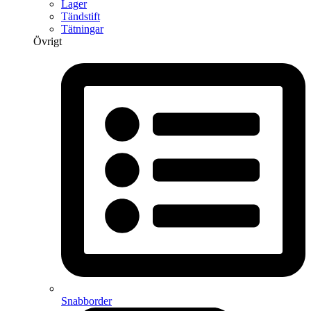
Lager
Tändstift
Tätningar
Övrigt
Snabborder