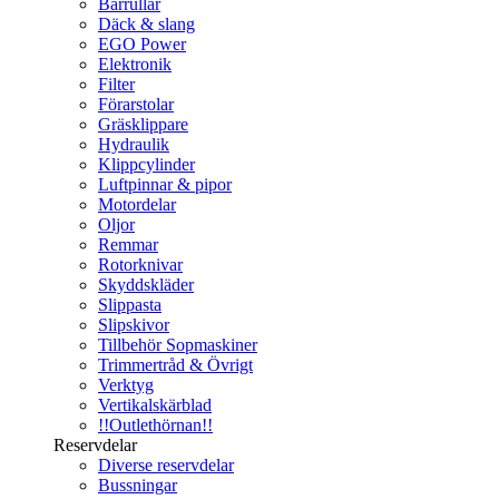
Bärrullar
Däck & slang
EGO Power
Elektronik
Filter
Förarstolar
Gräsklippare
Hydraulik
Klippcylinder
Luftpinnar & pipor
Motordelar
Oljor
Remmar
Rotorknivar
Skyddskläder
Slippasta
Slipskivor
Tillbehör Sopmaskiner
Trimmertråd & Övrigt
Verktyg
Vertikalskärblad
!!Outlethörnan!!
Reservdelar
Diverse reservdelar
Bussningar