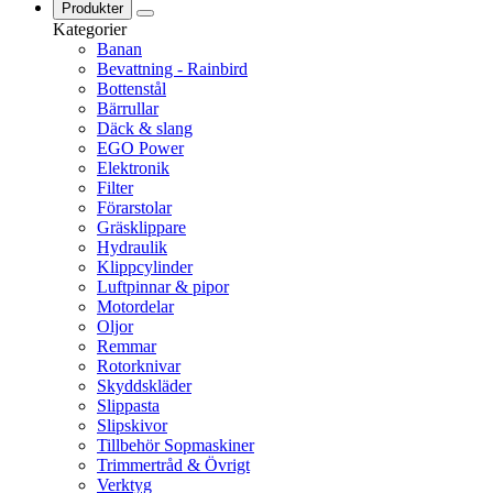
Produkter
Kategorier
Banan
Bevattning - Rainbird
Bottenstål
Bärrullar
Däck & slang
EGO Power
Elektronik
Filter
Förarstolar
Gräsklippare
Hydraulik
Klippcylinder
Luftpinnar & pipor
Motordelar
Oljor
Remmar
Rotorknivar
Skyddskläder
Slippasta
Slipskivor
Tillbehör Sopmaskiner
Trimmertråd & Övrigt
Verktyg