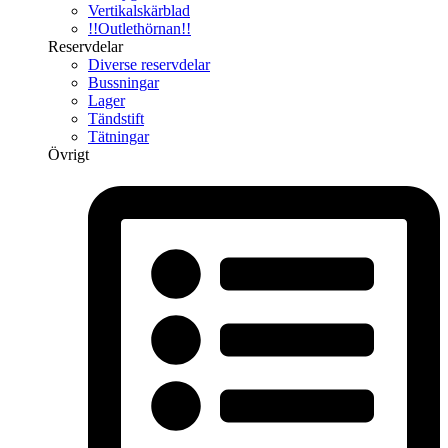
Vertikalskärblad
!!Outlethörnan!!
Reservdelar
Diverse reservdelar
Bussningar
Lager
Tändstift
Tätningar
Övrigt