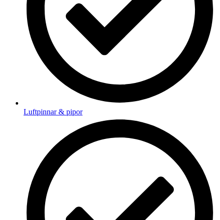
Luftpinnar & pipor